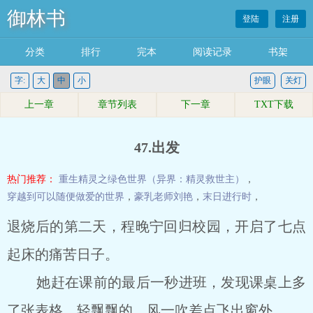
御林书
登陆
注册
分类
排行
完本
阅读记录
书架
字:
大
中
小
护眼
关灯
上一章
章节列表
下一章
TXT下载
47.出发
热门推荐：
重生精灵之绿色世界（异界：精灵救世主）
，
穿越到可以随便做爱的世界
，
豪乳老师刘艳
，
末日进行时
，
退烧后的第二天，程晚宁回归校园，开启了七点
起床的痛苦日子。
她赶在课前的最后一秒进班，发现课桌上多
了张表格。轻飘飘的，风一吹差点飞出窗外。