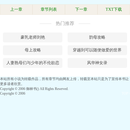
上一章
章节列表
下一章
TXT下载
热门推荐
豪乳老师刘艳
韵母攻略
母上攻略
穿越到可以随便做爱的世界
人妻熟母们与少年的不伦欲恋
风华神女录
本站所有小说为转载作品，所有章节均由网友上传，转载至本站只是为了宣传本书让
更多读者欣赏。
Copyright © 2006 御林书() All Rights Reserved.
Copyright © 2006
TOP↑