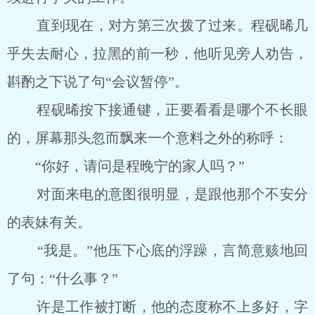
直到现在，对方第三次拨了过来。程砚晞几
乎失去耐心，拉黑的前一秒，他听见旁人劝告，
斟酌之下说了句“会议暂停”。
程砚晞按下接通键，正要看看是哪个不长眼
的，屏幕那头忽而飘来一个意料之外的称呼：
“你好，请问是程晚宁的家人吗？”
对面来电的意图很明显，是跟他那个不安分
的表妹有关。
“我是。”他压下心底的浮躁，言简意赅地回
了句：“什么事？”
许是工作被打断，他的态度称不上多好，字