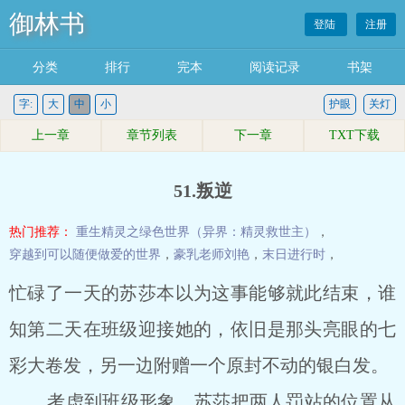
御林书
登陆
注册
分类
排行
完本
阅读记录
书架
字:
大
中
小
护眼
关灯
上一章
章节列表
下一章
TXT下载
51.叛逆
热门推荐：
重生精灵之绿色世界（异界：精灵救世主）
，
穿越到可以随便做爱的世界
，
豪乳老师刘艳
，
末日进行时
，
忙碌了一天的苏莎本以为这事能够就此结束，谁
知第二天在班级迎接她的，依旧是那头亮眼的七
彩大卷发，另一边附赠一个原封不动的银白发。
考虑到班级形象，苏莎把两人罚站的位置从