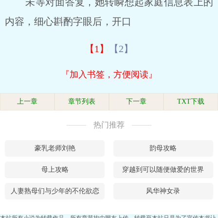
未等对面答复，她转瞬想起家庭信息表上的
内容，细心斟酌字眼后，开口
【1】
【2】
『加入书签，方便阅读』
上一章
章节列表
下一章
TXT下载
热门推荐
豪乳老师刘艳
韵母攻略
母上攻略
穿越到可以随便做爱的世界
人妻熟母们与少年的不伦欲恋
风华神女录