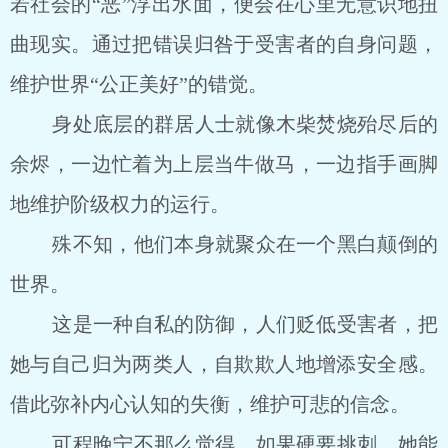
若社会的“恶”浮出水面，便会在心里无意识地扭
曲现实。通过把错误归咎于受害者的自身问题，
维护世界“公正美好”的错觉。
身处底层的群居人士就像木柴焚烧殆尽后的
余烬，一边忙着为上层当牛做马，一边指手画脚
地维护阶级权力的运行。
殊不知，他们本身就聚众在一个黑白颠倒的
世界。
这是一种自私的防御，人们贬低受害者，把
她与自己归为两类人，自欺欺人地增添安全感。
借此弥补内心认知的失衡，维护可悲的信念。
可程晚宁不那么觉得，如果硬要挑刺，她能