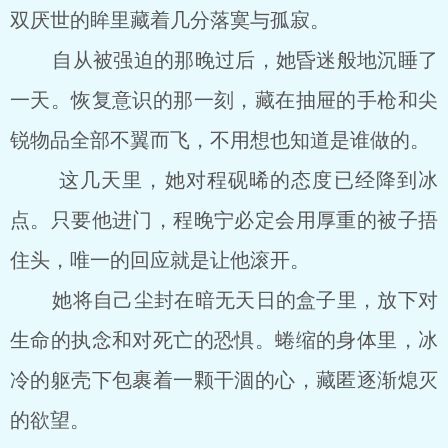
双厌世的眸里藏着几分落寞与孤寂。
自从被强迫的那晚过后，她昏迷般地沉睡了
一天。恢复意识的那一刻，藏在抽屉的手枪和尖
锐物品全部不翼而飞，不用想也知道是谁做的。
这几天里，她对程砚晞的态度已经降到冰
点。只要他进门，程晚宁必定会用厚重的被子捂
住头，唯一的回应就是让他滚开。
她将自己尘封在暗无天日的盒子里，放下对
生命的执念和对死亡的恐惧。蜷缩的身体里，冰
冷的躯壳下包裹着一颗干涸的心，藏匿逐渐熄灭
的欲望。