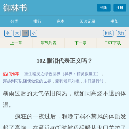
御林书
登陆
注册
分类
排行
完本
阅读记录
书架
字:
大
中
小
护眼
关灯
上一章
章节列表
下一章
TXT下载
102.眼泪代表正义吗？
热门推荐：
重生精灵之绿色世界（异界：精灵救世主）
，
穿越到可以随便做爱的世界
，
豪乳老师刘艳
，
末日进行时
，
暴雨过后的天气依旧闷热，就如同高烧不退的体
温。
疯狂的一夜过后，程晚宁弱不禁风的体质发
起了高烧，在逼近40℃时被程砚晞从鬼门关拉了