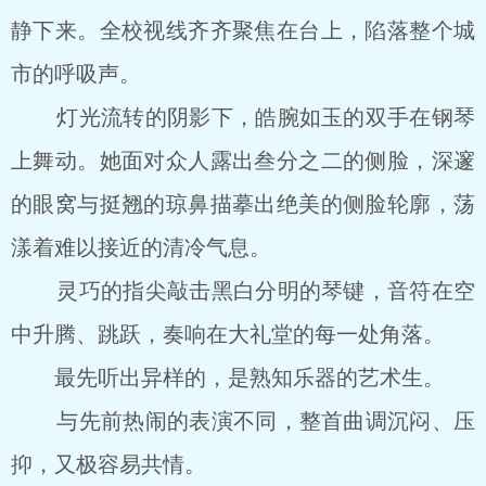
静下来。全校视线齐齐聚焦在台上，陷落整个城
市的呼吸声。
灯光流转的阴影下，皓腕如玉的双手在钢琴
上舞动。她面对众人露出叁分之二的侧脸，深邃
的眼窝与挺翘的琼鼻描摹出绝美的侧脸轮廓，荡
漾着难以接近的清冷气息。
灵巧的指尖敲击黑白分明的琴键，音符在空
中升腾、跳跃，奏响在大礼堂的每一处角落。
最先听出异样的，是熟知乐器的艺术生。
与先前热闹的表演不同，整首曲调沉闷、压
抑，又极容易共情。