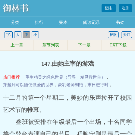
御林书
登陆
注册
分类
排行
完本
阅读记录
书架
字:
大
中
小
护眼
关灯
上一章
章节列表
下一章
TXT下载
147.由她主宰的游戏
热门推荐：
重生精灵之绿色世界（异界：精灵救世主）
，
穿越到可以随便做爱的世界
，
豪乳老师刘艳
，
末日进行时
，
十二月的第一个星期二，美妙的乐声拉开了校园
艺术节的帷幕。
叁班被安排在年级最后一个出场，十名同学
挨个登台表演自己的节目，程晚宁则是最后一个