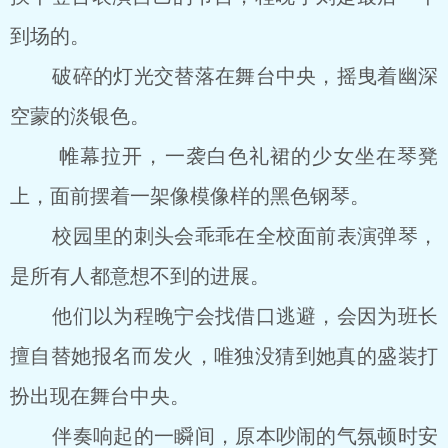
到场的。
破碎的灯光交替落在舞台中央，摇曳着幽深
空蒙的淡银色。
帷幕拉开，一袭白色礼裙的少女坐在琴凳
上，面前摆着一架像模像样的黑色钢琴。
校园里的刺头会乖乖在全校面前表演弹琴，
是所有人都意想不到的进展。
他们以为程晚宁会找借口逃避，会因为班长
擅自替她报名而发火，唯独没猜到她真的盛装打
扮出现在舞台中央。
伴奏响起的一瞬间，原本吵闹的气氛顿时安