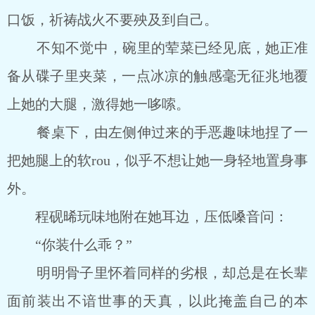
口饭，祈祷战火不要殃及到自己。
不知不觉中，碗里的荤菜已经见底，她正准
备从碟子里夹菜，一点冰凉的触感毫无征兆地覆
上她的大腿，激得她一哆嗦。
餐桌下，由左侧伸过来的手恶趣味地捏了一
把她腿上的软rou，似乎不想让她一身轻地置身事
外。
程砚晞玩味地附在她耳边，压低嗓音问：
“你装什么乖？”
明明骨子里怀着同样的劣根，却总是在长辈
面前装出不谙世事的天真，以此掩盖自己的本