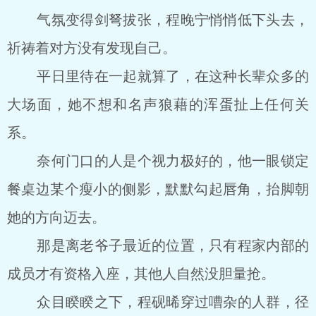
气氛变得剑弩拔张，程晚宁悄悄低下头去，
祈祷着对方没有发现自己。
平日里待在一起就算了，在这种长辈众多的
大场面，她不想和名声狼藉的浑蛋扯上任何关
系。
奈何门口的人是个视力极好的，他一眼锁定
餐桌边某个瘦小的侧影，默默勾起唇角，抬脚朝
她的方向迈去。
那是离老爷子最近的位置，只有程家内部的
成员才有资格入座，其他人自然没胆量抢。
众目睽睽之下，程砚晞穿过嘈杂的人群，径