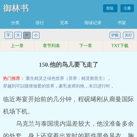
御林书
登陆
注册
分类
排行
完本
阅读记录
书架
字:
大
中
小
护眼
关灯
上一章
章节列表
下一章
TXT下载
150.他的鸟儿要飞走了
热门推荐：
重生精灵之绿色世界（异界：精灵救世主）
，
穿越到可以随便做爱的世界
，
豪乳老师刘艳
，
末日进行时
，
临近寿宴开始前的几分钟，程砚晞刚从廊曼国际
机场下机。
乌克兰与泰国境内温差较大，他没准备多余
的外套，身上还穿着出发时的那件黑色风衣。胸