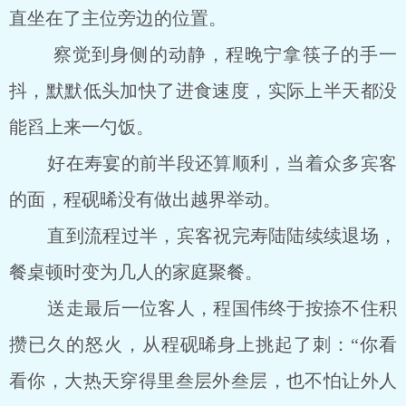
直坐在了主位旁边的位置。
察觉到身侧的动静，程晚宁拿筷子的手一
抖，默默低头加快了进食速度，实际上半天都没
能舀上来一勺饭。
好在寿宴的前半段还算顺利，当着众多宾客
的面，程砚晞没有做出越界举动。
直到流程过半，宾客祝完寿陆陆续续退场，
餐桌顿时变为几人的家庭聚餐。
送走最后一位客人，程国伟终于按捺不住积
攒已久的怒火，从程砚晞身上挑起了刺：“你看
看你，大热天穿得里叁层外叁层，也不怕让外人