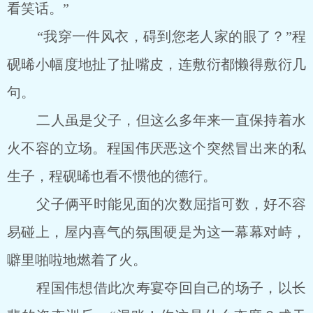
看笑话。”
“我穿一件风衣，碍到您老人家的眼了？”程
砚晞小幅度地扯了扯嘴皮，连敷衍都懒得敷衍几
句。
二人虽是父子，但这么多年来一直保持着水
火不容的立场。程国伟厌恶这个突然冒出来的私
生子，程砚晞也看不惯他的德行。
父子俩平时能见面的次数屈指可数，好不容
易碰上，屋内喜气的氛围硬是为这一幕幕对峙，
噼里啪啦地燃着了火。
程国伟想借此次寿宴夺回自己的场子，以长