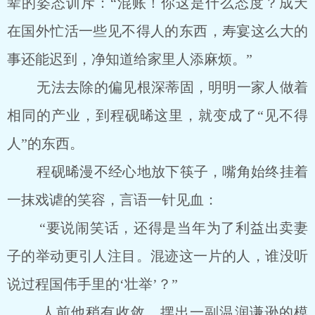
辈的姿态训斥：“混账！你这是什么态度？成天
在国外忙活一些见不得人的东西，寿宴这么大的
事还能迟到，净知道给家里人添麻烦。”
无法去除的偏见根深蒂固，明明一家人做着
相同的产业，到程砚晞这里，就变成了“见不得
人”的东西。
程砚晞漫不经心地放下筷子，嘴角始终挂着
一抹戏谑的笑容，言语一针见血：
“要说闹笑话，还得是当年为了利益出卖妻
子的举动更引人注目。混迹这一片的人，谁没听
说过程国伟手里的‘壮举’？”
人前他稍有收敛，摆出一副温润谦逊的模