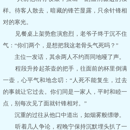
样。待客人散去，暗藏的锋芒显露，只余针锋相
对的寒光。
见餐桌上架势愈演愈烈，老爷子终于沉不住
气：“你们两个，是想把我这老骨头气死吗？”
主位一发话，其余两人不约而同地哑了声。
程段升拎起茶壶的把手，往面前的杯里倒满
一壶，心平气和地念叨：“人死不能复生，过去
的事就让它过去。你们同是一家人，平时和睦一
点，别每次见了面就针锋相对。”
沉重的过往从他口中道出，如烟雾般缥缈。
听着几人争论，程晚宁保持沉默埋头扒了一