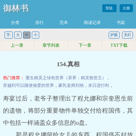
御林书
登陆
注册
分类
排行
完本
阅读记录
书架
字:
大
中
小
护眼
关灯
上一章
章节列表
下一章
TXT下载
154.真相
热门推荐：
重生精灵之绿色世界（异界：精灵救世主）
，
穿越到可以随便做爱的世界
，
豪乳老师刘艳
，
末日进行时
，
寿宴过后，老爷子整理出了程允娜和宗奎恩生前
的遗物，将部分重要物件单独交付给程国伟，其
中包括一样涵盖众多信息的u盘。
那是程允娜留给女儿的东西，程国伟不好放