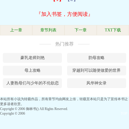
『加入书签，方便阅读』
上一章
章节列表
下一章
TXT下载
热门推荐
豪乳老师刘艳
韵母攻略
母上攻略
穿越到可以随便做爱的世界
人妻熟母们与少年的不伦欲恋
风华神女录
本站所有小说为转载作品，所有章节均由网友上传，转载至本站只是为了宣传本书让
更多读者欣赏。
Copyright © 2006 御林书() All Rights Reserved.
Copyright © 2006
TOP↑