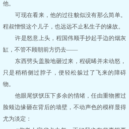
他。
可现在看来，他的过往貌似没有那么简单。
程叔憎恨这个儿子，也远远不止私生子的缘故。
许是怒意上头，程国伟顺手抄起手边的烟灰
缸，不管不顾朝前方扔去——
东西劈头盖脸地砸过来，程砚晞并未动怒，
只是稍稍侧过脖子，便轻松躲过了飞来的障碍
物。
他眼尾恹恹压下多余的情绪，任由重物擦过
脸颊边缘砸在背后的墙壁，不动声色的模样显得
尤为淡定：