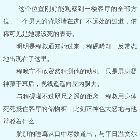
这个位置刚好能观察到一楼客厅的全部方
位。一个男人的背影堵在进门不远处的过道，依
稀可见是她那该死的表哥。
明明是程叔通知她过来，程砚晞却一反常态
地出现在了这里。
程晚宁不敢贸然猜测他的动机，只是屏息凝
神藏于幕后，视线遥遥向屋内飘去。
与程砚晞不过咫尺之遥的距离，程叔用身体
死死抵住客厅的储物柜，此刻正神色大怒地与他
辩驳着什么。
肮脏的唾骂从口中尽数道出，与平日温文尔