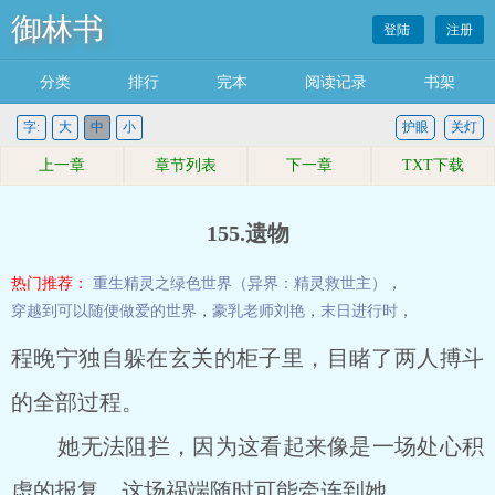
御林书
登陆
注册
分类
排行
完本
阅读记录
书架
字:
大
中
小
护眼
关灯
上一章
章节列表
下一章
TXT下载
155.遗物
热门推荐：
重生精灵之绿色世界（异界：精灵救世主）
，
穿越到可以随便做爱的世界
，
豪乳老师刘艳
，
末日进行时
，
程晚宁独自躲在玄关的柜子里，目睹了两人搏斗
的全部过程。
她无法阻拦，因为这看起来像是一场处心积
虑的报复，这场祸端随时可能牵连到她。