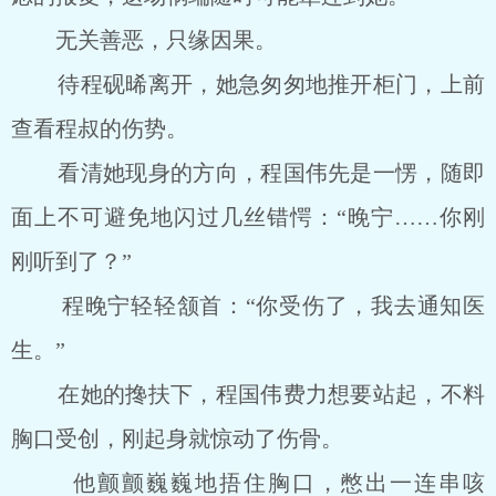
无关善恶，只缘因果。
待程砚晞离开，她急匆匆地推开柜门，上前
查看程叔的伤势。
看清她现身的方向，程国伟先是一愣，随即
面上不可避免地闪过几丝错愕：“晚宁……你刚
刚听到了？”
程晚宁轻轻颔首：“你受伤了，我去通知医
生。”
在她的搀扶下，程国伟费力想要站起，不料
胸口受创，刚起身就惊动了伤骨。
他颤颤巍巍地捂住胸口，憋出一连串咳