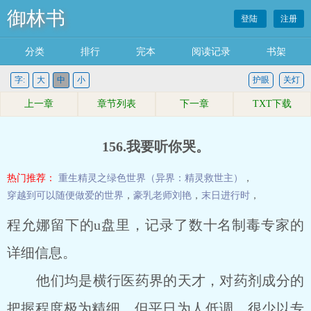
御林书
登陆
注册
分类
排行
完本
阅读记录
书架
字:
大
中
小
护眼
关灯
上一章
章节列表
下一章
TXT下载
156.我要听你哭。
热门推荐：
重生精灵之绿色世界（异界：精灵救世主）
，
穿越到可以随便做爱的世界
，
豪乳老师刘艳
，
末日进行时
，
程允娜留下的u盘里，记录了数十名制毒专家的
详细信息。
他们均是横行医药界的天才，对药剂成分的
把握程度极为精细，但平日为人低调，很少以专