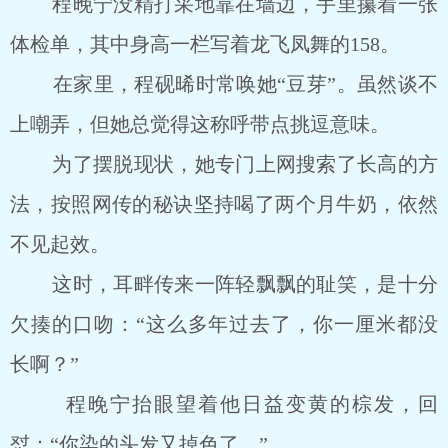
程晚宁没精打采地靠在墙边，手里攥着一张
体检单，其中身高一栏写着龙飞凤舞的158。
在家里，程砚晞时常唤她“豆芽”。虽然谈不
上嘲弄，但她总觉得这称呼带点挑逗意味。
为了摆脱现状，她专门上网搜索了长高的方
法，按照网传的秘诀坚持喝了两个月牛奶，依然
不见起效。
这时，耳畔传来一阵轻飘飘的耻笑，是十分
欠揍的口吻：“这么多年过去了，你一厘米都没
长啊？”
程晚宁抬眼望着他日益变黄的棕发，回
怼：“你染的头发又掉色了。”