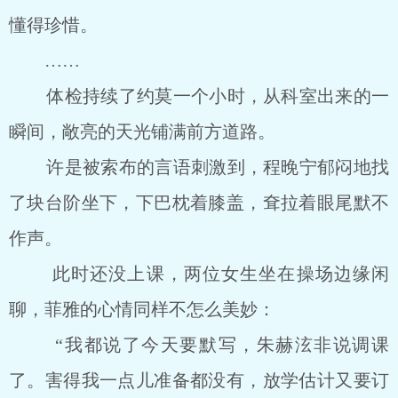
懂得珍惜。
……
体检持续了约莫一个小时，从科室出来的一
瞬间，敞亮的天光铺满前方道路。
许是被索布的言语刺激到，程晚宁郁闷地找
了块台阶坐下，下巴枕着膝盖，耷拉着眼尾默不
作声。
此时还没上课，两位女生坐在操场边缘闲
聊，菲雅的心情同样不怎么美妙：
“我都说了今天要默写，朱赫泫非说调课
了。害得我一点儿准备都没有，放学估计又要订