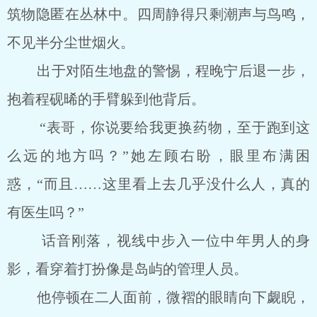
筑物隐匿在丛林中。四周静得只剩潮声与鸟鸣，
不见半分尘世烟火。
出于对陌生地盘的警惕，程晚宁后退一步，
抱着程砚晞的手臂躲到他背后。
“表哥，你说要给我更换药物，至于跑到这
么远的地方吗？”她左顾右盼，眼里布满困
惑，“而且……这里看上去几乎没什么人，真的
有医生吗？”
话音刚落，视线中步入一位中年男人的身
影，看穿着打扮像是岛屿的管理人员。
他停顿在二人面前，微褶的眼睛向下觑睨，