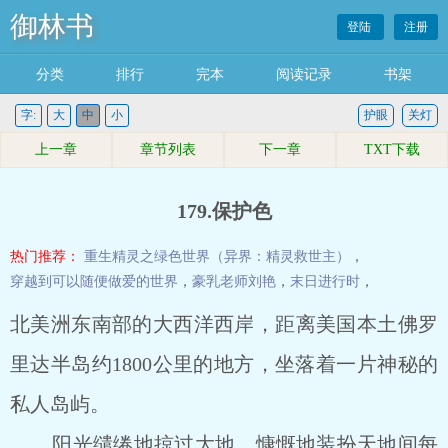
御林书
登陆
注册
分类
排行
完本
阅读记录
书架
字:
大
中
小
护眼
关灯
上一章
章节列表
下一章
TXT下载
179.保护色
热门推荐：
重生精灵之绿色世界（异界：精灵救世主）
，
穿越到可以随便做爱的世界
，
豪乳老师刘艳
，
末日进行时
，
北美洲东南部的大西洋西岸，距离美国本土佛罗
里达半岛约1800公里的地方，坐落着一片神秘的
私人岛屿。
阳光缱绻地掠过大地，慷慨地装扮天地间每