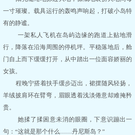
一寸璀璨。载具运行的轰鸣声响起，打破小岛特
有的静谧。
一架私人飞机在岛屿边缘的跑道上贴地滑
行，降落在沿海周围的停机坪。平稳落地后，舱
门自上而下缓缓打开，从中踏出一位面容娇丽的
女孩。
程晚宁搭着扶手缓步迈出，裙摆随风轻扬，
羊绒披肩环在臂弯，眉眼透着浅淡倦意却难掩矜
贵。
她揉了揉困意未消的眼圈，下意识蹦出一
句：“这就是那个什么……丹尼斯岛？”