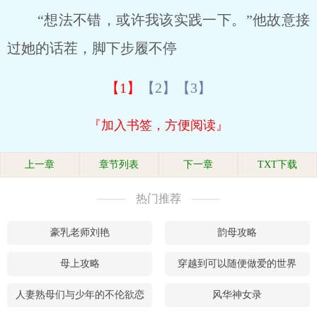
“想法不错，或许我该实践一下。”他故意接
过她的话茬，脚下步履不停
【1】
【2】
【3】
『加入书签，方便阅读』
上一章
章节列表
下一章
TXT下载
热门推荐
豪乳老师刘艳
韵母攻略
母上攻略
穿越到可以随便做爱的世界
人妻熟母们与少年的不伦欲恋
风华神女录