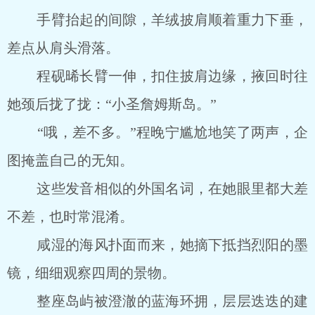
手臂抬起的间隙，羊绒披肩顺着重力下垂，
差点从肩头滑落。
程砚晞长臂一伸，扣住披肩边缘，掖回时往
她颈后拢了拢：“小圣詹姆斯岛。”
“哦，差不多。”程晚宁尴尬地笑了两声，企
图掩盖自己的无知。
这些发音相似的外国名词，在她眼里都大差
不差，也时常混淆。
咸湿的海风扑面而来，她摘下抵挡烈阳的墨
镜，细细观察四周的景物。
整座岛屿被澄澈的蓝海环拥，层层迭迭的建