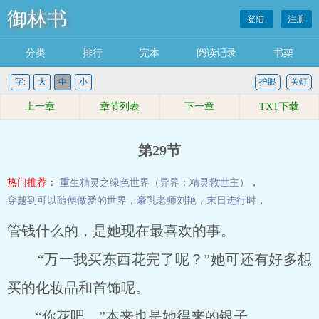
御林书
登陆
注册
分类
排行
完本
阅读记录
书架
字:
大
中
小
护眼
关灯
上一章
章节列表
下一章
TXT下载
第29节
热门推荐：
重生精灵之绿色世界（异界：精灵救世主）
，
穿越到可以随便做爱的世界
，
豪乳老师刘艳
，
末日进行时
，
管钱什么的，是她现在最喜欢的事。
“万一我买东西花完了呢？”她可还有好多想
买的化妆品和首饰呢。
“你花吧。”本来也是她得来的银子。