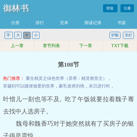
御林书
登陆
注册
分类
排行
完本
阅读记录
书架
字:
大
中
小
护眼
关灯
上一章
章节列表
下一章
TXT下载
第108节
热门推荐：
重生精灵之绿色世界（异界：精灵救世主）
，
穿越到可以随便做爱的世界
，
豪乳老师刘艳
，
末日进行时
，
叶惜儿一刻也等不及, 吃了午饭就要拉着魏子骞
去找中人选房子。
魏母和魏香巧对于她突然就有了买房子的银
子很是震惊。