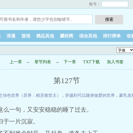
账号：
越
浪漫
游戏
精品其他
藏经阁
综合其他
排行榜单
收
上一章
←
章节列表
→
下一章
TXT下载
加入书签
第127节
之绿色世界（异界：精灵救世主）
，
穿越到可以随便做爱的世界
，
豪乳老
这么一句，又安安稳稳的睡了过去。
于一片沉寂。