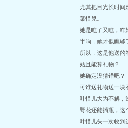
尤其把目光长时间定
葉惜兒。
她是瞧了又瞧，咋她的名
半晌，她才似瞧够了
所以，这是他送的
姑且能算礼物？
她确定没猜错吧？
可谁送礼物送一块
叶惜儿大为不解，送
野花还能插瓶，这个
叶惜儿头一次收到这