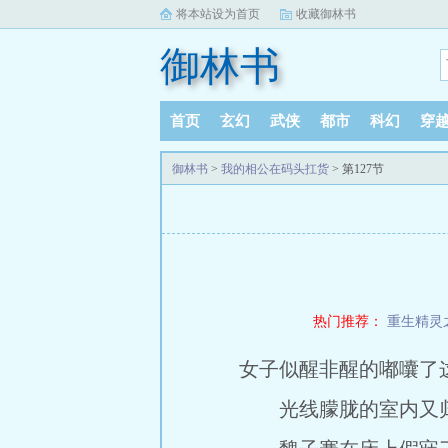
将本站设为首页
收藏御林书
御林书
首页
玄幻
武侠
都市
科幻
穿
御林书
>
我的相公在码头扛货
> 第127节
热门推荐：
重生精灵
女子似醒非醒的嘟囔了
光线朦胧的室内又归