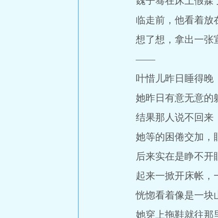
魏子骞在床上假寐了
临走前，他看着放在
想了想，拿出一张宣
——
叶惜儿昨日睡得晚，
她昨日有意无意的躺
结果那人说不回来，
她等的困倦交加，眼
后来实在是睁不开眼
起来一掀开床帐，一
恍惚看着像是一块
她穿上拖鞋就往那里