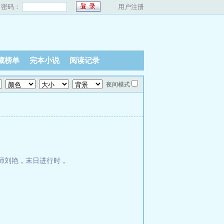
密码：
用户注册
藏榜单
完本小说
阅读记录
夜间模式
师刘艳
，
末日进行时
，