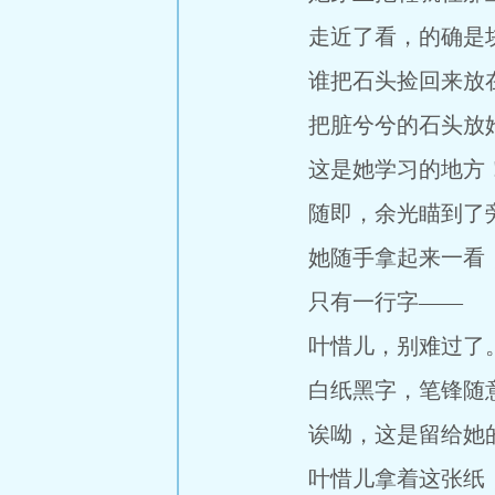
走近了看，的确是块
谁把石头捡回来放在
把脏兮兮的石头放她
这是她学习的地方
随即，余光瞄到了旁
她随手拿起来一看，
只有一行字——
叶惜儿，别难过了
白纸黑字，笔锋随意
诶呦，这是留给她的
叶惜儿拿着这张纸，