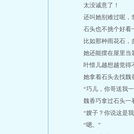
太没诚意了！
还叫她别难过呢，拿
石头也不挑个好看一
比如那种雨花石，多
她还能摆在屋里当装
叶惜儿越想越觉得不
她拿着石头去找魏香
“巧儿，你哥送我一块
魏香巧拿过石头一看
“嫂子？你说这是我
“嗯。”