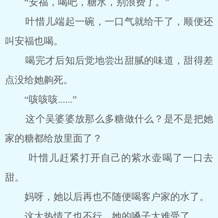
“安福，喝吧，糖水，别浪费了。”
叶惜儿端起一碗，一口气就给干了，顺便还
叫安福也喝。
喝完才后知后觉地尝出甜腻的味道，甜得差
点没给她齁死。
“咳咳咳......”
这个吴婆婆放那么多糖做什么？是不是把她
家的糖都给放里面了？
叶惜儿赶紧打开自己的紫水壶喝了一口去
甜。
妈呀，她以后再也不随便喝客户家的水了。
这太热情了也不行，她的嗓子太难受了。