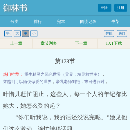
御林书
登陆
注册
分类
排行
完本
阅读记录
书架
字:
大
中
小
护眼
关灯
上一章
章节列表
下一章
TXT下载
第173节
热门推荐：
重生精灵之绿色世界（异界：精灵救世主）
，
穿越到可以随便做爱的世界
，
豪乳老师刘艳
，
末日进行时
，
叶惜儿赶忙阻止，这些人，每一个人的年纪都比
她大，她怎么受的起？
“你们听我说，我的话还没说完呢。”她见他
们这么激动，连忙转移话题。