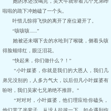
她的水还没喝完，吴大牛就带着几个兄弟哗
啦啦的跪下冲她磕了一个头。
叶惜儿惊得飞快的离开了座位避开了。
“咳咳咳......”
她被还未咽下去的水呛到了喉咙，侧着头咳
得脸颊绯红，眼泛泪花。
“快起来，你们做什么？！”
“小叶媒婆，你就是我们的大恩人，我们几
弟兄没别的，人多力气大，以后但凡小叶媒婆有
吩咐，我们吴家七兄弟绝不推辞。”
“对对对，小叶媒婆，他们理应给你磕头，
他们苦了半辈子，从没人拉拔一下。如今遇到你