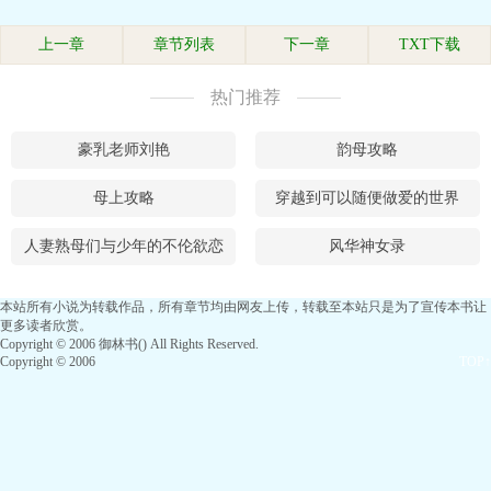
上一章
章节列表
下一章
TXT下载
热门推荐
豪乳老师刘艳
韵母攻略
母上攻略
穿越到可以随便做爱的世界
人妻熟母们与少年的不伦欲恋
风华神女录
本站所有小说为转载作品，所有章节均由网友上传，转载至本站只是为了宣传本书让
更多读者欣赏。
Copyright © 2006 御林书() All Rights Reserved.
Copyright © 2006
TOP↑