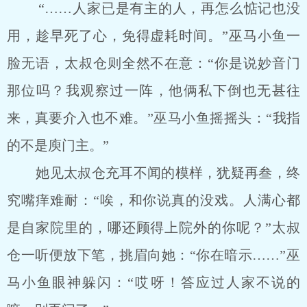
“……人家已是有主的人，再怎么惦记也没
用，趁早死了心，免得虚耗时间。”巫马小鱼一
脸无语，太叔仓则全然不在意：“你是说妙音门
那位吗？我观察过一阵，他俩私下倒也无甚往
来，真要介入也不难。”巫马小鱼摇摇头：“我指
的不是庾门主。”
她见太叔仓充耳不闻的模样，犹疑再叁，终
究嘴痒难耐：“唉，和你说真的没戏。人满心都
是自家院里的，哪还顾得上院外的你呢？”太叔
仓一听便放下笔，挑眉向她：“你在暗示……”巫
马小鱼眼神躲闪：“哎呀！答应过人家不说的