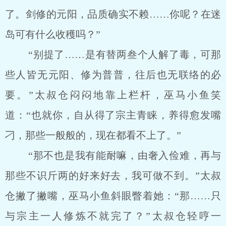
了。剑修的元阳，品质确实不赖……你呢？在迷
岛可有什么收穫吗？”
“别提了……是有替两叁个人解了毒，可那
些人皆无元阳、修为普普，往后也无联络的必
要。”太叔仓闷闷地靠上栏杆，巫马小鱼笑
道：“也就你，自从得了宗主青睐，养得愈发嘴
刁，那些一般般的，现在都看不上了。”
“那不也是我有能耐嘛，由奢入俭难，再与
那些不识斤两的好来好去，我可做不到。”太叔
仓撇了撇嘴，巫马小鱼斜眼瞥着她：“那……只
与宗主一人修炼不就完了？”太叔仓轻哼一