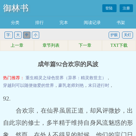
御林书
登陆
注册
分类
排行
完本
阅读记录
书架
字:
大
中
小
护眼
关灯
上一章
章节列表
下一章
TXT下载
成年篇92合欢宗的风波
热门推荐：
重生精灵之绿色世界（异界：精灵救世主）
，
穿越到可以随便做爱的世界
，
豪乳老师刘艳
，
末日进行时
，
92.
合欢宗，在仙界虽居正道，却风评微妙，出
自此宗的修士，多半精于维持自身风流魅惑的形
象。然而，在外人不得见的时候，他们的宗门日