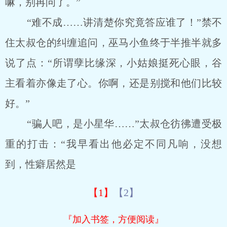
嘛，别再问了。”
“难不成……讲清楚你究竟答应谁了！”禁不
住太叔仓的纠缠追问，巫马小鱼终于半推半就多
说了点：“所谓孽比缘深，小姑娘挺死心眼，谷
主看着亦像走了心。你啊，还是别搅和他们比较
好。”
“骗人吧，是小星华……”太叔仓彷彿遭受极
重的打击：“我早看出他必定不同凡响，没想
到，性癖居然是
【1】
【2】
『加入书签，方便阅读』