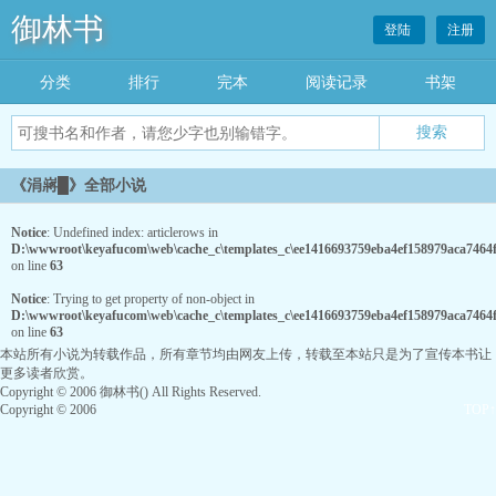
御林书
登陆
注册
分类
排行
完本
阅读记录
书架
《涓嶈█》全部小说
Notice
: Undefined index: articlerows in
D:\wwwroot\keyafucom\web\cache_c\templates_c\ee1416693759eba4ef158979aca7464fc
on line
63
Notice
: Trying to get property of non-object in
D:\wwwroot\keyafucom\web\cache_c\templates_c\ee1416693759eba4ef158979aca7464fc
on line
63
本站所有小说为转载作品，所有章节均由网友上传，转载至本站只是为了宣传本书让
更多读者欣赏。
Copyright © 2006 御林书() All Rights Reserved.
Copyright © 2006
TOP↑