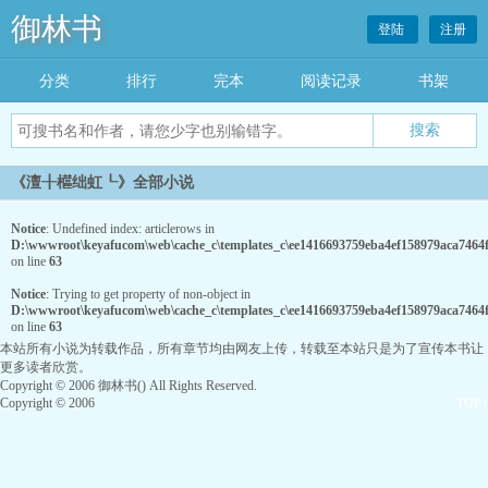
御林书
登陆
注册
分类
排行
完本
阅读记录
书架
《澶╂櫙绌虹┖》全部小说
Notice
: Undefined index: articlerows in
D:\wwwroot\keyafucom\web\cache_c\templates_c\ee1416693759eba4ef158979aca7464fc
on line
63
Notice
: Trying to get property of non-object in
D:\wwwroot\keyafucom\web\cache_c\templates_c\ee1416693759eba4ef158979aca7464fc
on line
63
本站所有小说为转载作品，所有章节均由网友上传，转载至本站只是为了宣传本书让
更多读者欣赏。
Copyright © 2006 御林书() All Rights Reserved.
Copyright © 2006
TOP↑