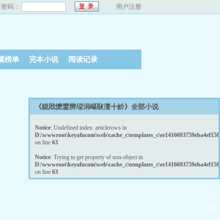
密码：
用户注册
藏榜单
完本小说
阅读记录
《鎴戝懡鐢辨垜涓嶇敱澶╋紒》全部小说
Notice
: Undefined index: articlerows in
D:\wwwroot\keyafucom\web\cache_c\templates_c\ee1416693759eba4ef1589
on line
63
Notice
: Trying to get property of non-object in
D:\wwwroot\keyafucom\web\cache_c\templates_c\ee1416693759eba4ef1589
on line
63
TOP↑