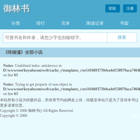
御林书
登陆
注册
分类
排行
完本
阅读记录
书架
《绯婚潚》全部小说
Notice
: Undefined index: articlerows in
D:\wwwroot\keyafucom\web\cache_c\templates_c\ee1416693759eba4ef158979aca7464fc
on line
63
Notice
: Trying to get property of non-object in
D:\wwwroot\keyafucom\web\cache_c\templates_c\ee1416693759eba4ef158979aca7464fc
on line
63
本站所有小说为转载作品，所有章节均由网友上传，转载至本站只是为了宣传本书让
更多读者欣赏。
Copyright © 2006 御林书() All Rights Reserved.
Copyright © 2006
TOP↑