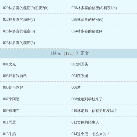
比常人更多的努力与赤诚，终会开花结果。她错了。要想在那滩烂泥
中生存，就得有钱、有权，还得学会吃人。主剧情? 肉和剧情大概三
029林多喜的秘密(9)初夜2(h)
028林多喜的秘密(8)初夜1(h)
七分??为爱发电 写的慢写作过程中会修文，剧情出现我不满意的地
方，也会改。排雷：男主曾经有家里安排的未婚妻，非他本意，从未
027林多喜的秘密(7)
026林多喜的秘密(6)
认可。（现在没了）1-29章抽空会重写，剧情不变。...
025林多喜的秘密(5)
024林多喜的秘密(4)
023林多喜的秘密(3)
《扶光（1v1）》正文
001火光
002别回头
003只有我自己
004沉政澜
005她当然好
006梦
007李阿婆
008他追到学校来了
009有我在
010林老师，你有男朋友吗？
011同居
012暂住的陌生人
013牛奶
014这个疤，怎么来的？