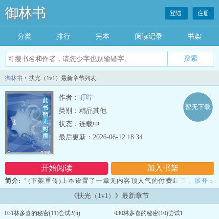
御林书
登陆
注册
分类
排行
完本
阅读记录
书架
御林书
> 扶光（1v1）最新章节列表
作者：
叮咛
暂无下载
类别：精品其他
状态：连载中
最后更新：2026-06-12 18:34
开始阅读
加入书架
简介:
" (下架重传)上本设置了一章无内容顶人气的付费章节，发现很
展开
»
多人买。怕被说打着发电标签收费，又没办法删除付费章，就下架
《扶光（1v1）》最新章节
了。结果下架时忘记修改简介，后续也没法点进去更改了。没通知大
家，抱歉。......十八岁的林琅以为，爱情也好，梦想也罢，只要付出
031林多喜的秘密(11)尝试2(h)
030林多喜的秘密(10)尝试1