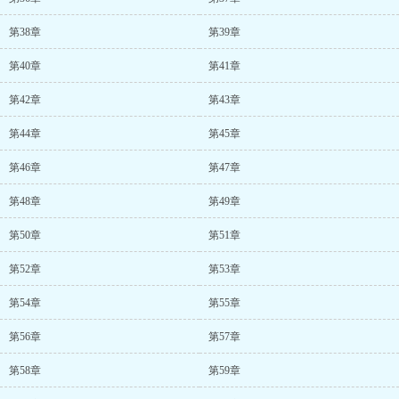
第38章
第39章
第40章
第41章
第42章
第43章
第44章
第45章
第46章
第47章
第48章
第49章
第50章
第51章
第52章
第53章
第54章
第55章
第56章
第57章
第58章
第59章