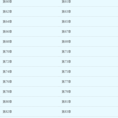
第60章
第61章
第62章
第63章
第64章
第65章
第66章
第67章
第68章
第69章
第70章
第71章
第72章
第73章
第74章
第75章
第76章
第77章
第78章
第79章
第80章
第81章
第82章
第83章