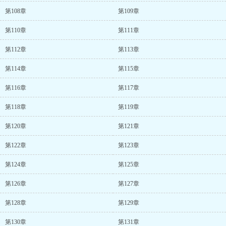
第108章
第109章
第110章
第111章
第112章
第113章
第114章
第115章
第116章
第117章
第118章
第119章
第120章
第121章
第122章
第123章
第124章
第125章
第126章
第127章
第128章
第129章
第130章
第131章