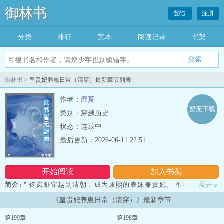
御林书
登陆
注册
分类
排行
完本
阅读记录
书架
御林书
> 皇贵妃养崽日常（清穿）最新章节列表
作者：
靡夏
暂无下载
类别：穿越历史
状态：连载中
最后更新：2026-06-11 22:51
开始阅读
加入书架
简介:
" 佟岚舒穿越到清朝，成为康熙的表妹兼贵妃。 彼时，康熙宠
展开
»
爱的德贵人刚生下皇子没有多久，碍于嫔位以下不得抚养皇子的规
《皇贵妃养崽日常（清穿）》最新章节
矩，康熙便想着给皇四子找一个身份尊贵的养母。 于是，家世显赫，
身份尊贵年纪轻.....
第199章
第198章