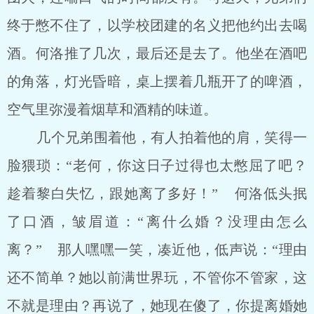
终于憋不住了，以学校团建的名义把他约出去喝
酒。何洛推了几次，最后还是去了。他坐在酒吧
的角落，灯光昏暗，桌上摆着几瓶开了的啤酒，
空气里弥漫着烟草和酒精的味道。
几个兄弟围着他，有人拍着他的肩，笑得一
脸猥琐：“老何，你这日子过得也太憋屈了吧？
趁着黎白失忆，跟她离了多好！” 何洛低头抿
了口酒，皱眉道：“离什么婚？没理由怎么
离？” 那人嘿嘿一笑，凑近他，低声说：“理由
还不简单？她以前满世界玩，不管你不管家，这
不就是理由？再说了，她现在傻了，你提离婚她