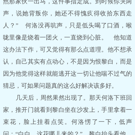
然那家伙一出马，这件事指定成。到时候你哭两
声，说她背叛你，她还不得愧疚得收拾东西走
人？” 何洛没再吭声，只是低头喝了口酒，喉
咙里像是烧着一团火，一直烧到心脏。 他知道
这办法下作，可又觉得有那么点道理。他不想承
认，自己其实有点动心，不是因为恨黎白，而是
因为他觉得这样就能逃开这一切让他喘不过气的
猜忌，可如果问题真的这么好解决该多好。
几天后，周然果然出现了。那天何洛下班回
家，推开门就看到黎白坐在沙发上，手里拿着一
束花，脸上挂着点笑。何洛愣了一下，低声
问：“白白，这花哪儿来的？” 黎白抬头看他，