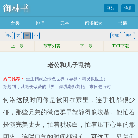
御林书
登陆
注册
分类
排行
完本
阅读记录
书架
字:
大
中
小
护眼
关灯
上一章
章节列表
下一章
TXT下载
老公和儿子乱搞
热门推荐：
重生精灵之绿色世界（异界：精灵救世主）
，
穿越到可以随便做爱的世界
，
豪乳老师刘艳
，
末日进行时
，
何洛这段时间像是被困在家里，连手机都很少
碰，那些兄弟的微信群早就静得像坟墓。他忙着
扮演完美丈夫，忙着哄黎白，忙着压下心里的那
团火，连喘口气的时间都没有。可这天，兄弟们