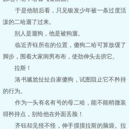
于是他朝后看，只见银发少年被一条过度活
泼的二哈遛了过来。
别人是遛狗，他是被狗遛。
临近齐钰所在的位置，傻狗二哈可算放缓了
脚步，围着大家闺男布布，使劲伸头去拱它。
拉斯！
洛书尴尬扯扯自家傻狗，试图阻止它不矜持
的行为。
作为一头有名有号的母二哈，能不能稍微装
得矜持点，别给他在外面丢脸！
齐钰却见怪不怪，伸手摸摸拉斯的脑袋。拉