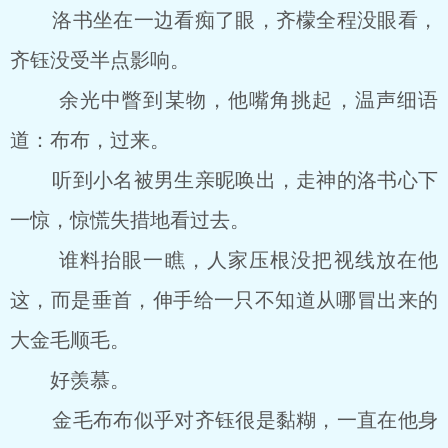
洛书坐在一边看痴了眼，齐檬全程没眼看，
齐钰没受半点影响。
余光中瞥到某物，他嘴角挑起，温声细语
道：布布，过来。
听到小名被男生亲昵唤出，走神的洛书心下
一惊，惊慌失措地看过去。
谁料抬眼一瞧，人家压根没把视线放在他
这，而是垂首，伸手给一只不知道从哪冒出来的
大金毛顺毛。
好羡慕。
金毛布布似乎对齐钰很是黏糊，一直在他身