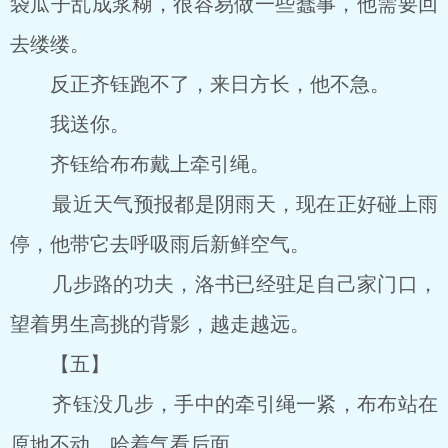
袋瓜子乱成浆糊，很容易做一些蠢事，他需要回
去缕缕。
反正齐钰跑不了，来日方长，他不急。
我送你。
齐钰给布布戴上牵引绳。
最近天气预报都是阴雨天，现在正好碰上雨
停，他带它去呼吸雨后新鲜空气。
几步路的功夫，洛书已经驻足自己家门口，
望着男生高挑的背影，越走越远。
【五】
齐钰没几步，手中的牵引绳一紧，布布站在
原地不动，哈着气看后面。