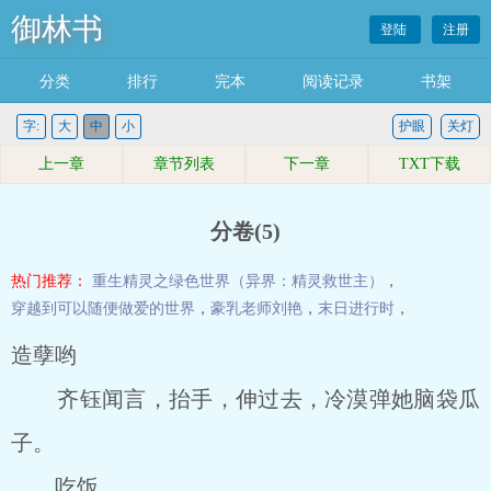
御林书
登陆
注册
分类
排行
完本
阅读记录
书架
字:
大
中
小
护眼
关灯
上一章
章节列表
下一章
TXT下载
分卷(5)
热门推荐：
重生精灵之绿色世界（异界：精灵救世主）
，
穿越到可以随便做爱的世界
，
豪乳老师刘艳
，
末日进行时
，
造孽哟
齐钰闻言，抬手，伸过去，冷漠弹她脑袋瓜
子。
吃饭。