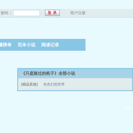
密码：
用户注册
藏榜单
完本小说
阅读记录
《只是路过的耗子》全部小说
[精品其他]
色色幻想世界
黑炎龍少女與科學術士（5）
02-04
TOP↑