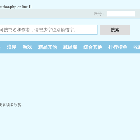
uthor.php
on line
11
账号：
越
浪漫
游戏
精品其他
藏经阁
综合其他
排行榜单
收
更多读者欣赏。