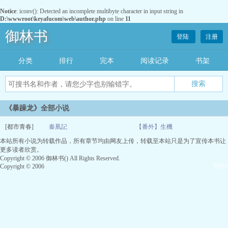
Notice
: iconv(): Detected an incomplete multibyte character in input string in
D:\wwwroot\keyafucom\web\author.php
on line
11
御林书
登陆
注册
分类
排行
完本
阅读记录
书架
《暴躁龙》全部小说
[都市青春]
秦凰記
【番外】生機
本站所有小说为转载作品，所有章节均由网友上传，转载至本站只是为了宣传本书让
06-12
更多读者欣赏。
Copyright © 2006 御林书() All Rights Reserved.
Copyright © 2006
TOP↑