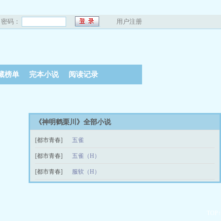
密码：
用户注册
藏榜单
完本小说
阅读记录
《神明鹤栗川》全部小说
[都市青春]
五雀
六十一
[都市青春]
五雀（H）
08-31
六十六
[都市青春]
服软（H）
09-16
chapter27
02-28
TOP↑