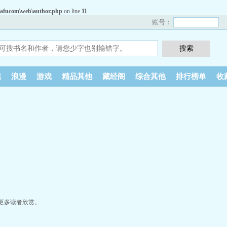
afucom\web\author.php
on line
11
账号：
越
浪漫
游戏
精品其他
藏经阁
综合其他
排行榜单
收
更多读者欣赏。