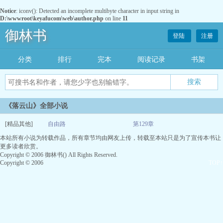
Notice
: iconv(): Detected an incomplete multibyte character in input string in
D:\wwwroot\keyafucom\web\author.php
on line
11
御林书
登陆
注册
分类
排行
完本
阅读记录
书架
《落云山》全部小说
[精品其他]
自由路
第129章
本站所有小说为转载作品，所有章节均由网友上传，转载至本站只是为了宣传本书让
03-11
更多读者欣赏。
Copyright © 2006 御林书() All Rights Reserved.
Copyright © 2006
TOP↑