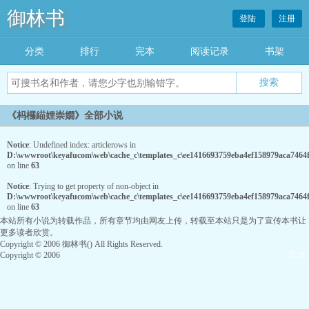
御林书
登陆
注册
分类
排行
完本
阅读记录
书架
《杩欏緢娌崇嫺》全部小说
Notice
: Undefined index: articlerows in
D:\wwwroot\keyafucom\web\cache_c\templates_c\ee1416693759eba4ef158979aca7464fc
on line
63
Notice
: Trying to get property of non-object in
D:\wwwroot\keyafucom\web\cache_c\templates_c\ee1416693759eba4ef158979aca7464fc
on line
63
本站所有小说为转载作品，所有章节均由网友上传，转载至本站只是为了宣传本书让
更多读者欣赏。
Copyright © 2006 御林书() All Rights Reserved.
Copyright © 2006
TOP↑