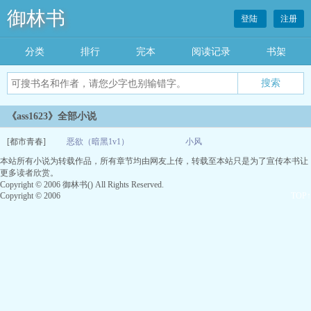
御林书
登陆
注册
分类
排行
完本
阅读记录
书架
《ass1623》全部小说
[都市青春]
恶欲（暗黑1v1）
小风
本站所有小说为转载作品，所有章节均由网友上传，转载至本站只是为了宣传本书让
05-24
更多读者欣赏。
Copyright © 2006 御林书() All Rights Reserved.
Copyright © 2006
TOP↑