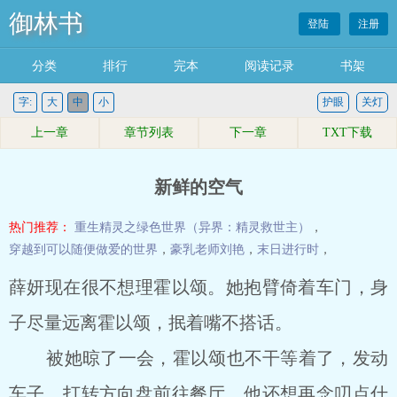
御林书
登陆
注册
分类
排行
完本
阅读记录
书架
字:
大
中
小
护眼
关灯
上一章
章节列表
下一章
TXT下载
新鲜的空气
热门推荐：
重生精灵之绿色世界（异界：精灵救世主）
，
穿越到可以随便做爱的世界
，
豪乳老师刘艳
，
末日进行时
，
薛妍现在很不想理霍以颂。她抱臂倚着车门，身
子尽量远离霍以颂，抿着嘴不搭话。
被她晾了一会，霍以颂也不干等着了，发动
车子，打转方向盘前往餐厅。他还想再念叨点什