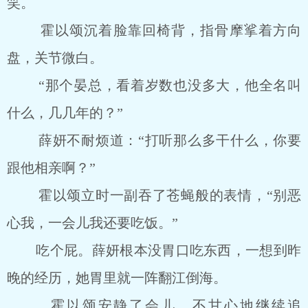
笑。
霍以颂沉着脸靠回椅背，指骨摩挲着方向
盘，关节微白。
“那个晏总，看着岁数也没多大，他全名叫
什么，几几年的？”
薛妍不耐烦道：“打听那么多干什么，你要
跟他相亲啊？”
霍以颂立时一副吞了苍蝇般的表情，“别恶
心我，一会儿我还要吃饭。”
吃个屁。薛妍根本没胃口吃东西，一想到昨
晚的经历，她胃里就一阵翻江倒海。
霍以颂安静了会儿，不甘心地继续追