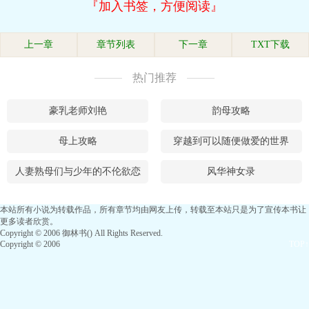
『加入书签，方便阅读』
上一章
章节列表
下一章
TXT下载
热门推荐
豪乳老师刘艳
韵母攻略
母上攻略
穿越到可以随便做爱的世界
人妻熟母们与少年的不伦欲恋
风华神女录
本站所有小说为转载作品，所有章节均由网友上传，转载至本站只是为了宣传本书让
更多读者欣赏。
Copyright © 2006 御林书() All Rights Reserved.
Copyright © 2006
TOP↑