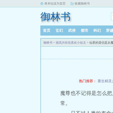
将本站设为首页
收藏御林书
御林书
首页
玄幻
武侠
都市
科幻
穿
御林书
>
很高兴你也喜欢小短文
> 仙君的道侣是从
热门推荐：
重生精灵
魔尊也不记得是怎么把
常。