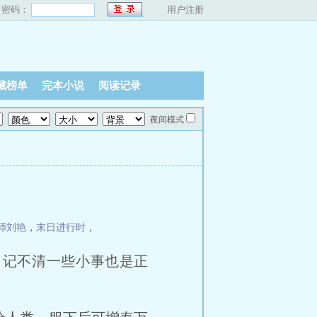
密码：
用户注册
藏榜单
完本小说
阅读记录
夜间模式
师刘艳
，
末日进行时
，
，记不清一些小事也是正