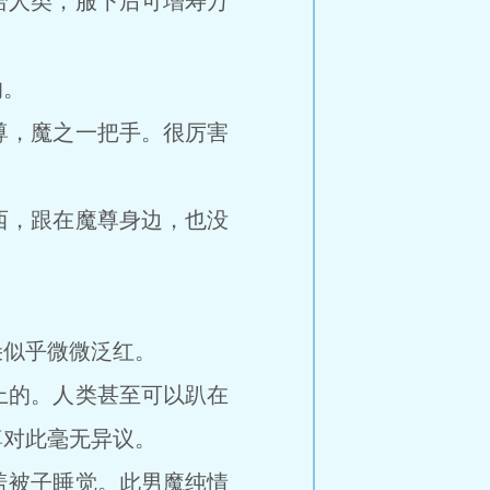
人类，服下后可增寿万
的。
，魔之一把手。很厉害
，跟在魔尊身边，也没
似乎微微泛红。
的。人类甚至可以趴在
尊对此毫无异议。
被子睡觉。此男魔纯情