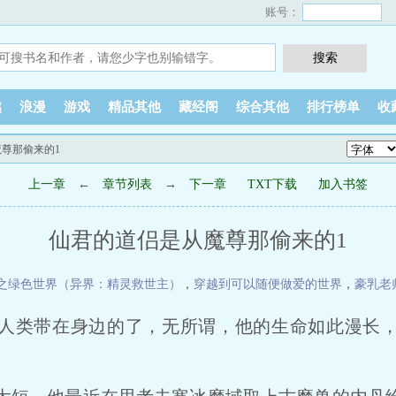
账号：
越
浪漫
游戏
精品其他
藏经阁
综合其他
排行榜单
收
魔尊那偷来的1
上一章
←
章节列表
→
下一章
TXT下载
加入书签
仙君的道侣是从魔尊那偷来的1
之绿色世界（异界：精灵救世主）
，
穿越到可以随便做爱的世界
，
豪乳老
人类带在身边的了，无所谓，他的生命如此漫长