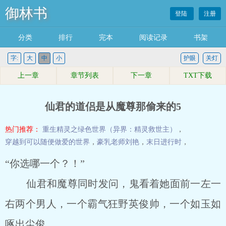
御林书
登陆
注册
分类
排行
完本
阅读记录
书架
字:
大
中
小
护眼
关灯
上一章
章节列表
下一章
TXT下载
仙君的道侣是从魔尊那偷来的5
热门推荐：
重生精灵之绿色世界（异界：精灵救世主）
，
穿越到可以随便做爱的世界
，
豪乳老师刘艳
，
末日进行时
，
“你选哪一个？！”
仙君和魔尊同时发问，鬼看着她面前一左一
右两个男人，一个霸气狂野英俊帅，一个如玉如
啄出尘俊。