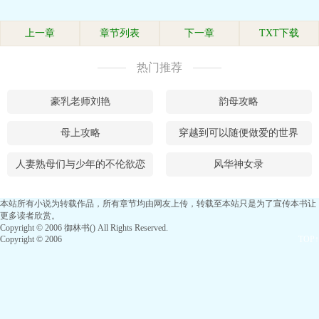
上一章
章节列表
下一章
TXT下载
热门推荐
豪乳老师刘艳
韵母攻略
母上攻略
穿越到可以随便做爱的世界
人妻熟母们与少年的不伦欲恋
风华神女录
本站所有小说为转载作品，所有章节均由网友上传，转载至本站只是为了宣传本书让
更多读者欣赏。
Copyright © 2006 御林书() All Rights Reserved.
Copyright © 2006
TOP↑