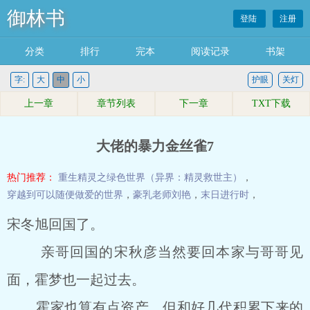
御林书
登陆
注册
分类
排行
完本
阅读记录
书架
字:
大
中
小
护眼
关灯
上一章
章节列表
下一章
TXT下载
大佬的暴力金丝雀7
热门推荐：
重生精灵之绿色世界（异界：精灵救世主）
，
穿越到可以随便做爱的世界
，
豪乳老师刘艳
，
末日进行时
，
宋冬旭回国了。
亲哥回国的宋秋彦当然要回本家与哥哥见
面，霍梦也一起过去。
霍家也算有点资产，但和好几代积累下来的