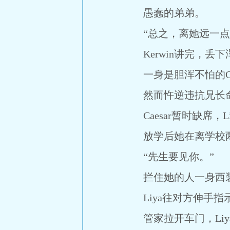
愚蠢的弟弟。
“总之，离她远一点，
Kerwin讲完，丢下浑
一身是胆浑不怕的Cae
然而忤逆违抗兄长命
Caesar暂时缺席，
放学后她在离学校两
“先生要见你。”
拦住她的人一身西装
Liya往对方伸手指
管家拉开车门，Liy