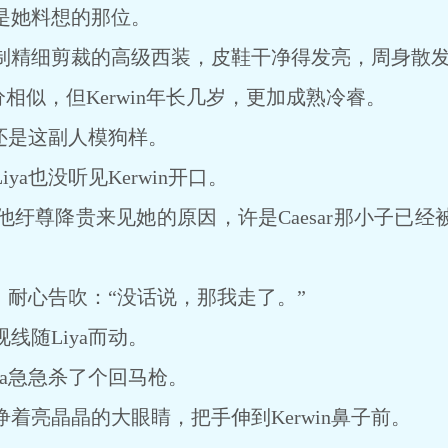
她料想的那位。
定制精细剪裁的高级西装，皮鞋干净得发亮，周身散
分相似，但Kerwin年长几岁，更加成熟冷睿。
还是这副人模狗样。
a也没听见Kerwin开口。
尊降贵来见她的原因，许是Caesar那小子已经
，耐心告吹：“没话说，那我走了。”
线随Liya而动。
a急急杀了个回马枪。
亮晶晶的大眼睛，把手伸到Kerwin鼻子前。