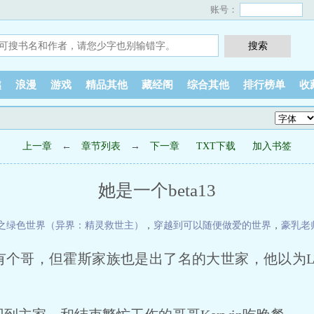
账号：
越
浪漫
游戏
精品其他
藏经阁
综合其他
排行榜单
收
上一章
←
章节列表
→
下一章
TXT下载
加入书签
她是一个beta13
之绿色世界（异界：精灵救世主）
，
穿越到可以随便做爱的世界
，
豪乳老
自己有个哥，但霍斯家族也是出了名的大世家，他以为L