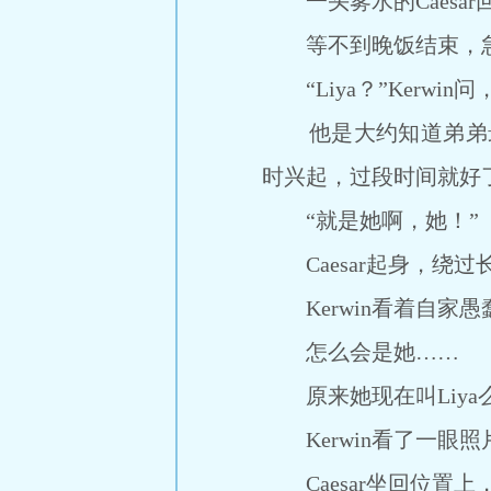
一头雾水的Caesar
等不到晚饭结束，急性子
“Liya？”Kerwi
他是大约知道弟弟最近在
时兴起，过段时间就好
“就是她啊，她！”
Caesar起身，绕过长
Kerwin看着自家
怎么会是她……
原来她现在叫Liya
Kerwin看了一眼照片
Caesar坐回位置