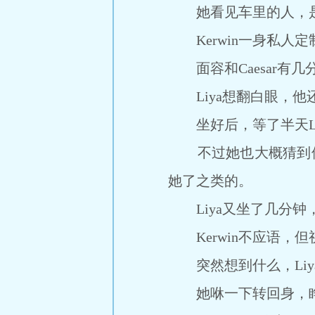
她看见车里的人，是
Kerwin一身私人
面容和Caesar有几
Liya想翻白眼，他
坐好后，等了半天Liy
不过她也大概猜到他纡
她了之类的。
Liya又坐了几分钟
Kerwin不应语，但视
突然想到什么，Liy
她咻一下转回身，睁着