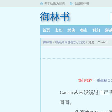
将本站设为首页
收藏御林书
御林书
首页
玄幻
武侠
都市
科幻
穿
御林书
>
很高兴你也喜欢小短文
> 她是一个beta13
热门推荐：
重生精灵
Caesar从来没说过
哥哥。