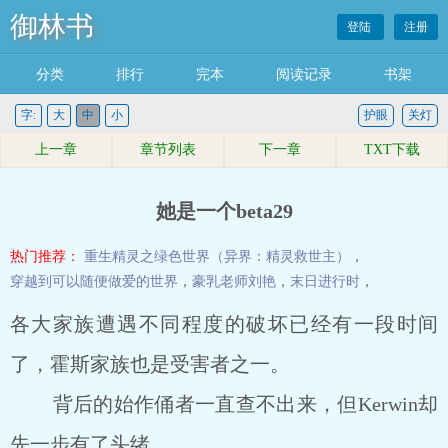
御林书
登陆
注册
分类
排行
完本
阅读记录
书架
字:
大
中
小
护眼
关灯
上一章
章节列表
下一章
TXT下载
她是一个beta29
热门推荐：
重生精灵之绿色世界（异界：精灵救世主）
，
穿越到可以随便做爱的世界
，
豪乳老师刘艳
，
末日进行时
，
各大家族遭遇不同程度的破坏已经有一段时间
了，霍斯家族也是受害者之一。
背后的始作俑者一直查不出来，但Kerwin却
先一步有了头绪。