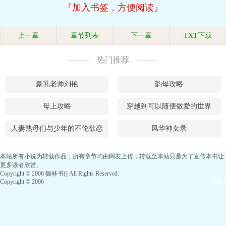
『加入书签，方便阅读』
上一章
章节列表
下一章
TXT下载
热门推荐
豪乳老师刘艳
韵母攻略
母上攻略
穿越到可以随便做爱的世界
人妻熟母们与少年的不伦欲恋
风华神女录
本站所有小说为转载作品，所有章节均由网友上传，转载至本站只是为了宣传本书让
更多读者欣赏。
Copyright © 2006 御林书() All Rights Reserved.
Copyright © 2006
TOP↑