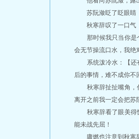
他看向苏阮潋，露出一
苏阮潋眨了眨眼睛，道
秋寒辞叹了一口气，道
那时候我只当你是个
会无节操流口水，我绝
系统泼冷水：【还有
后的事情，难不成你不
秋寒辞扯扯嘴角，什
离开之前我一定会把苏
秋寒辞看了眼美得惊
能未战先屈！
庸燃也注意到秋寒辞