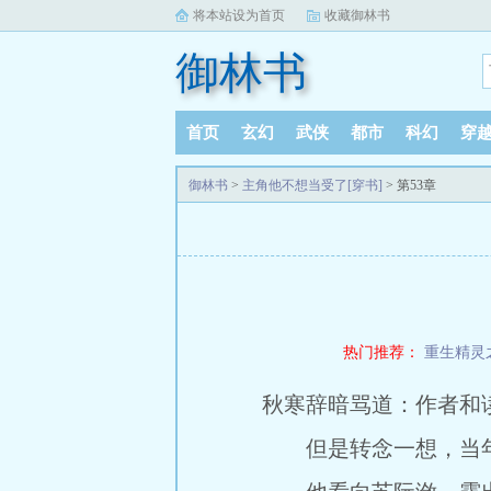
将本站设为首页
收藏御林书
御林书
首页
玄幻
武侠
都市
科幻
穿
御林书
>
主角他不想当受了[穿书]
> 第53章
热门推荐：
重生精灵
秋寒辞暗骂道：作者和
但是转念一想，当年