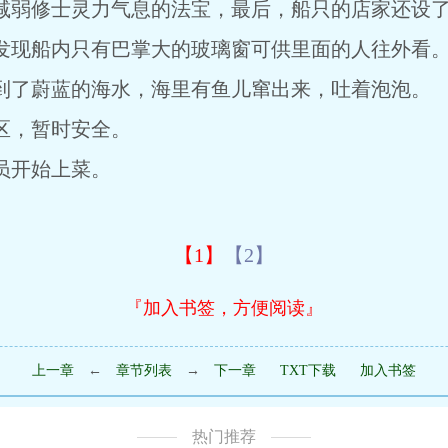
减弱修士灵力气息的法宝，最后，船只的店家还设
现船内只有巴掌大的玻璃窗可供里面的人往外看
了蔚蓝的海水，海里有鱼儿窜出来，吐着泡泡。
，暂时安全。
开始上菜。
【1】
【2】
『加入书签，方便阅读』
上一章
←
章节列表
→
下一章
TXT下载
加入书签
热门推荐