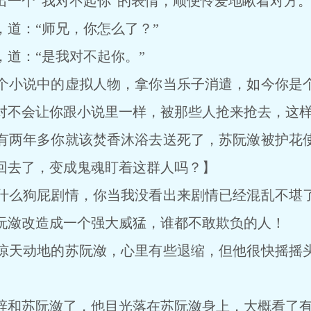
个“我对不起你”的表情，顺便怜爱地瞅着对方
：“师兄，你怎么了？”
：“是我对不起你。”
小说中的虚拟人物，拿你当乐子消遣，如今你是个
对不会让你跟小说里一样，被那些人抢来抢去，这
两年多你就该焚香沐浴去送死了，苏阮潋被护花使
回去了，变成鬼魂盯着这群人吗？】
么狗屁剧情，你当我没看出来剧情已经混乱不堪了
阮潋改造成一个强大威猛，谁都不敢欺负的人！
天动地的苏阮潋，心里有些退缩，但他很快摇摇头
和苏阮潋了，他目光落在苏阮潋身上，大概看了有