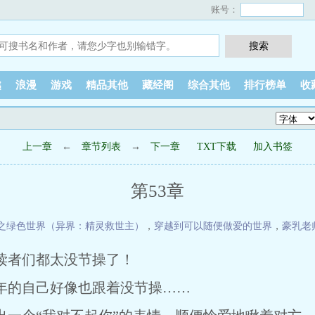
账号：
越
浪漫
游戏
精品其他
藏经阁
综合其他
排行榜单
收
上一章
←
章节列表
→
下一章
TXT下载
加入书签
第53章
之绿色世界（异界：精灵救世主）
，
穿越到可以随便做爱的世界
，
豪乳老
读者们都太没节操了！
的自己好像也跟着没节操……