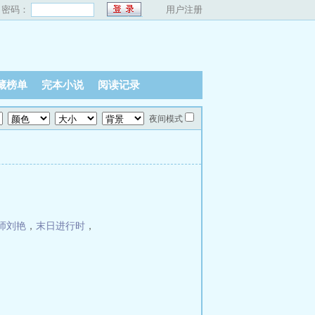
密码：
用户注册
藏榜单
完本小说
阅读记录
夜间模式
师刘艳
，
末日进行时
，