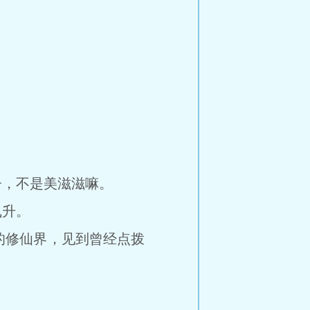
，不是美滋滋嘛。
飞升。
修仙界，见到曾经点拨