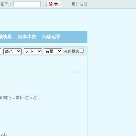
密码：
用户注册
藏榜单
完本小说
阅读记录
夜间模式
师刘艳
，
末日进行时
，