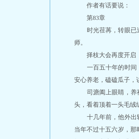
作者有话要说： 正
第83章
时光荏苒，转眼已过
师。
择枝大会再度开启，
一百五十年的时间，
安心养老，磕磕瓜子，
司溏阖上眼睛，养神
头，看着顶着一头毛绒
十几年前，他外出斩
当年不过十五六岁，那