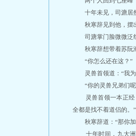
两个人回到七座峰，
十年未见，司溏居然
秋寒辞见到他，摆出前
司溏掌门脸微微泛红
秋寒辞想带着苏阮潋
“你怎么还在这？”
灵兽首领道：“我为
“你的灵兽兄弟们呢
灵兽首领一本正经，
全都是找不着道侣的。”
秋寒辞道：“那你加
十年时间，九大洲没