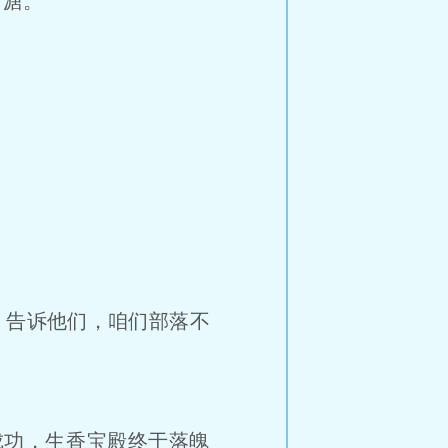
司溏。
告诉他们，咱们部落不
功，生香宝殿终于落魄