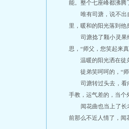
能。整个七座峰都沸腾
唯有司溏，说不出自
里，暖和的阳光落到他
司溏捻了颗小灵果给
思，“师父，您笑起来真
温暖的阳光洒在徒弟身
徒弟笑呵呵的，“师父
司溏转过头去，看向
手教，运气差的，当个
闻花曲也当上了长老
前那么不近人情了，闻