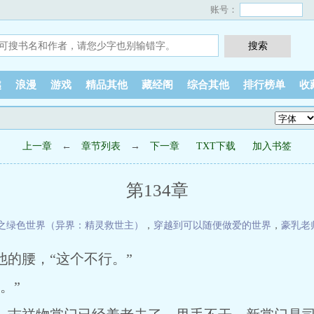
账号：
越
浪漫
游戏
精品其他
藏经阁
综合其他
排行榜单
收
上一章
←
章节列表
→
下一章
TXT下载
加入书签
第134章
之绿色世界（异界：精灵救世主）
，
穿越到可以随便做爱的世界
，
豪乳老
的腰，“这个不行。”
。”