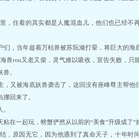
，住着的其实都是人魔混血儿，他们也已经不再
们，当年趁着万枯兽被苏阮潋打晕，将巨大的海底
为海兽rou又老又柴，灵气难以吸收，宣告失败，
妖兽。
，又被海底妖兽袭击了，这回没有座峰尊主帮他们
岛挪回来了。
人。
在一起玩，螃蟹俨然从以前的“美食”升级成了“好
，原因无它，因为他遇到了真命天子，十年时间