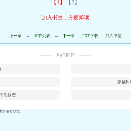
【1】
【2】
『加入书签，方便阅读』
上一章
←
章节列表
→
下一章
TXT下载
加入书签
热门推荐
艳
穿越到
不伦欲恋
更多读者欣赏。