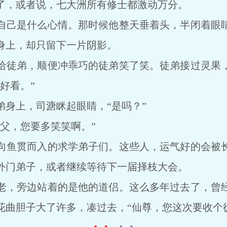
了，或者说，七大洲所有修士都激动万分。
己是什么心情。那时候他整天垂着头，半闭着眼睛
身上，却只留下一片阴影。
徒弟，顺便冲乖巧的徒弟笑了笑。徒弟接过灵果，
好看。”
上，司溏眯起眼睛，“是吗？”
，您要多笑笑啊。”
鱼贯而入的求学弟子们。这些人，运气好的会被长
外门弟子，或者继续等待下一届择枝大会。
，旁边站着的是他的道侣。这么多年过去了，曾经
花曲胆子大了许多，凑过去，“仙尊，您这次要收个