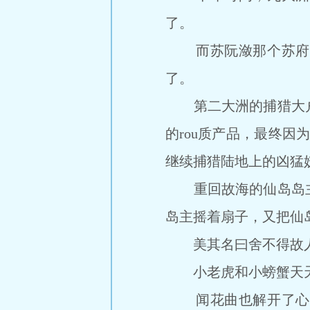
了。
而苏阮潋那个苏府里
了。
第二大洲的捕猎大户
的rou质产品，最终因
继续捕猎陆地上的凶猛
重回故海的仙岛岛主
岛主摇着扇子，又把仙
美其名曰舍不得故
小老虎和小螃蟹天天粘
闻花曲也解开了心结