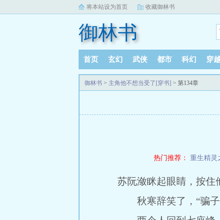
将本站设为首页
收藏御林书
御林书
首页
玄幻
武侠
都市
科幻
穿
御林书
>
主角他不想当受了[穿书]
> 第134章
热门推荐：
重生精灵
苏阮潋眯起眼睛，按住他
秋寒辞笑了，“骗子