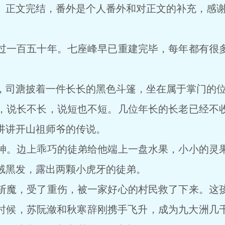
文完结，番外是个人番外和对正文的补充，感谢
一百五十年。七座峰早已重建完毕，每年都有很多
司溏披着一件长长的黑色斗篷，坐在属于掌门的位
说长不长，说短也不短。几位年长的长老已经不收
讲讲开山祖师爷的传说。
。边上乖巧的徒弟给他端上一盘水果，小小的灵果
绒黑发，露出两颗小虎牙的徒弟。
魔，受了重伤，被一家好心的村民救了下来。这孩
时候，苏阮潋和秋寒辞刚携手飞升，成为九大洲几