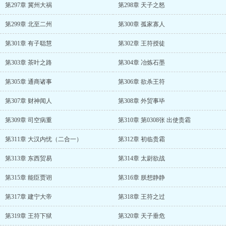
第297章 冀州大祸
第298章 天子之怒
第299章 北至二州
第300章 孤家寡人
第301章 有子聪慧
第302章 王符授徒
第303章 茶叶之路
第304章 冶炼石墨
第305章 通商诸事
第306章 欲杀王符
第307章 财神闻人
第308章 外贸事毕
第309章 司空病重
第310章 第0308张 出使贵霜
第311章 大汉内忧（二合一）
第312章 初临贵霜
第313章 东西贸易
第314章 太尉欲战
第315章 能臣贾诩
第316章 朕想静静
第317章 建宁大帝
第318章 王符之过
第319章 王符下狱
第320章 天子垂危