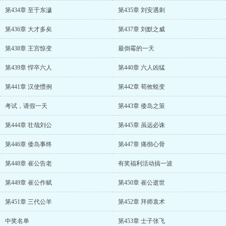
第434章 至于东濊
第435章 刘安遇刺
第436章 大才多矣
第437章 刘默之威
第438章 王宫惊变
最倒霉的一天
第439章 悍卒六人
第440章 六人凶猛
第441章 汉使惯例
第442章 荀攸蜕变
考试，请假一天
第443章 倭岛之策
第444章 壮哉刘公
第445章 虽远必诛
第446章 倭岛事终
第447章 痛彻心骨
第448章 崔公告老
有奖福利活动搞一波
第449章 崔公作赋
第450章 崔公逝世
第451章 三代公羊
第452章 拜师袁术
中奖名单
第453章 士子张飞