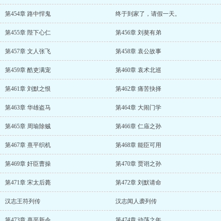
第454章 路中悍鬼
终于到家了，请假一天。
第455章 陛下心仁
第456章 刘獒有弟
第457章 文人张飞
第458章 袁公故事
第459章 酷吏满宠
第460章 袁术北巡
第461章 刘默之恨
第462章 痛苦抉择
第463章 华雄盗马
第464章 大闹门学
第465章 周瑜除贼
第466章 仁庙之孙
第467章 熹平织机
第468章 能臣可用
第469章 奸臣曹操
第470章 贾诩之孙
第471章 宋太后薨
第472章 刘默请命
汉志王符列传
汉志闻人袭列传
第473章 熹平新令
第474章 动荡之年