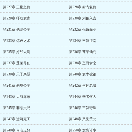
第227章 三世之仇
第228章 衙内复仇
第229章 吓唬袁家
第230章 刘伯入宫
第231章 他治公羊
第232章 张角面圣
第233章 炼丹之术
第234章 王符征南
第235章 好战太尉
第236章 蓬莱仙岛
第237章 蓬莱寻仙
第238章 烹而食之
第239章 天子亲题
第240章 袁术被锢
第241章 勿辱公羊
第242章 何休老魔
第243章 大航海家
第244章 来者何人
第245章 罪恶交易
第246章 王符野望
第247章 运河完工
第248章 又见黄龙
第249章 何老走好
第250章 发丧诸事