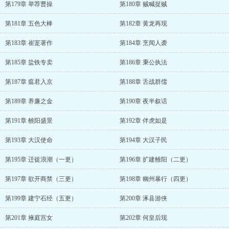
第179章 举荐曹操
第180章 贼喊捉贼
第181章 五色大棒
第182章 黄龙再现
第183章 崔寔著作
第184章 烹闻人袭
第185章 盐铁专卖
第186章 秉公执法
第187章 瘟君入京
第188章 舌战群儒
第189章 养廉之金
第190章 夜半叙话
第191章 雒阳盛景
第192章 伴虎如是
第193章 大汉使命
第194章 大汉子民
第195章 迁徙浪潮（一更）
第196章 扩建雒阳（二更）
第197章 欲开商禁（三更）
第198章 幽州暴行（四更）
第199章 建宁石经（五更）
第200章 涿县游侠
第201章 掖庭宫女
第202章 何皇后现