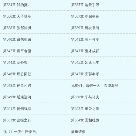
第634章 我的獒儿
第635章 这般手段
第636章 天子登基
第637章 孝宪皇帝
第638章 张郃惊惧
第639章 绣衣袁尚
第640章 贼来抓贼
第641章 深不可测
第642章 熹平老臣
第643章 鬼才成群
第644章 塞外舆
第645章 延康元年
第646章 邢公回朝
第647章 烹郭奉孝
第648章 神童相遇
兄弟们，请假一天，希望海涵
第649章 延康运河
第650章 车与马夫
第651章 扬州钱塘
第652章 董公之策
第653章 曹操之行
第654章 国相杜微
祝《》一岁生日快乐。
病重请假