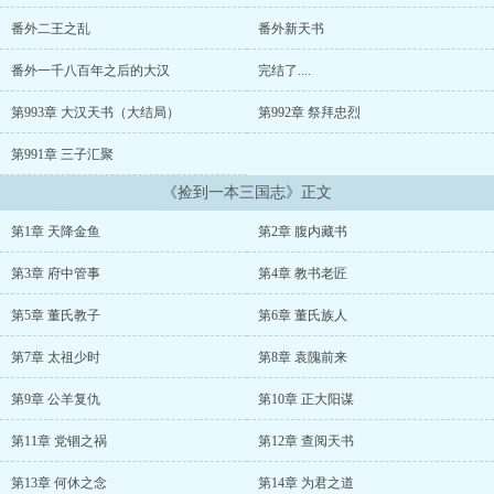
番外二王之乱
番外新天书
番外一千八百年之后的大汉
完结了....
第993章 大汉天书（大结局）
第992章 祭拜忠烈
第991章 三子汇聚
《捡到一本三国志》正文
第1章 天降金鱼
第2章 腹内藏书
第3章 府中管事
第4章 教书老匠
第5章 董氏教子
第6章 董氏族人
第7章 太祖少时
第8章 袁隗前来
第9章 公羊复仇
第10章 正大阳谋
第11章 党锢之祸
第12章 查阅天书
第13章 何休之念
第14章 为君之道