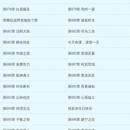
第678章 白眉最良
第679章 荆州一派
荣耀征战帮老狼投个票
第680章 诸葛村夫
第681章 治荆大策
第682章 司马三杰
第683章 葬在何处
今天有课，请假一天
第684章 华雄之策
第685章 英雄迟暮
第686章 免费劳力
第687章 何其苦哉
第688章 弑神勇士
第689章 黄龙勿至
第690章 叫你家长
第691章 吾甚难矣
第692章 公孙伯圭
第693章 心系猛士
第694章 何谓王法
祝若冰生日快乐
第695章 子敬之智
第696章 建宁之臣