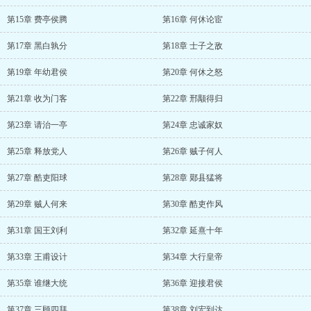
第15章 费亭侯腾
第16章 何休论宦
第17章 黑白孰分
第18章 士子之敌
第19章 年幼君侯
第20章 何休之怒
第21章 收为门客
第22章 邢颙得归
第23章 请治一亭
第24章 忠诚家奴
第25章 释放党人
第26章 贼子何人
第27章 酷吏阳球
第28章 鄚县猛将
第29章 贼人何来
第30章 酷吏作风
第31章 国王刘利
第32章 延熹十年
第33章 王甫设计
第34章 大行皇帝
第35章 谁继大统
第36章 迎接君侯
第37章 三顾四拜
第38章 刘宏到达