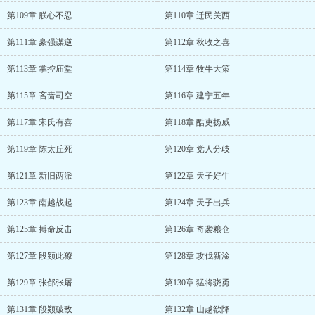
第109章 朕心不忍
第110章 迁民关西
第111章 豪强谋逆
第112章 秋收之喜
第113章 掌控庙堂
第114章 牧牛大策
第115章 吝啬司空
第116章 建宁五年
第117章 宋氏有喜
第118章 酷吏扬威
第119章 陈太丘死
第120章 党人分歧
第121章 新旧两派
第122章 天子好牛
第123章 南越战起
第124章 天子出兵
第125章 搏命反击
第126章 奇袭粮仓
第127章 段颎此獠
第128章 攻伐新淦
第129章 张郃张屠
第130章 猛将骁勇
第131章 段颎破敌
第132章 山越欲降