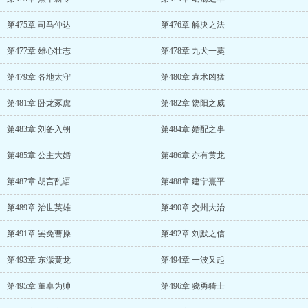
第475章 司马仲达
第476章 解决之法
第477章 雄心壮志
第478章 九犬一獒
第479章 各地太守
第480章 袁术凶猛
第481章 卧龙冢虎
第482章 饶阳之威
第483章 刘备入朝
第484章 婚配之事
第485章 公主大婚
第486章 亦有黄龙
第487章 胡言乱语
第488章 建宁熹平
第489章 治世英雄
第490章 交州大治
第491章 罢免曹操
第492章 刘默之信
第493章 东濊黄龙
第494章 一波又起
第495章 董卓为帅
第496章 骁勇骑士