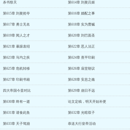
杀书祭天
第614章 刘獒吕姬
第615章 刘獒抢夺
第616章 婚配之事
第617章 勇士无名
第618章 实为曹贼
第619章 闻人之才
第620章 刘巴面圣
第621章 暴躁袁绍
第622章 恶人法正
第623章 马均之疾
第624章 熹平印刷
第625章 危机转移
第626章 庙堂朝议
第627章 印刷书籍
第628章 安息之殇
四大帝国今昔对比
第629章 崩日不远
第630章 终有一逝
论文定稿，明天开始补更
第631章 请食此鱼
第632章 光暗双子
第633章 天子驾崩
恭送大行皇帝活动