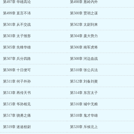
第497章 华雄高论
第498章 葱岭内外
第499章 直言不讳
第500章 贾诩之谋
第501章 从不交战
第502章 太尉到来
第503章 太子雏形
第504章 庞大势力
第505章 先锋华雄
第506章 南军虎将
第507章 兵分四路
第508章 河边血战
第509章 十日便可
第510章 张公兵法
第511章 何子外孙
第512章 刘备刘獒
第513章 再传天书
第514章 东宫太子
第515章 爷孙相见
第516章 城中无粮
第517章 骁勇之痛
第518章 鬼才华雄
第519章 迷途校尉
第520章 斥候北上