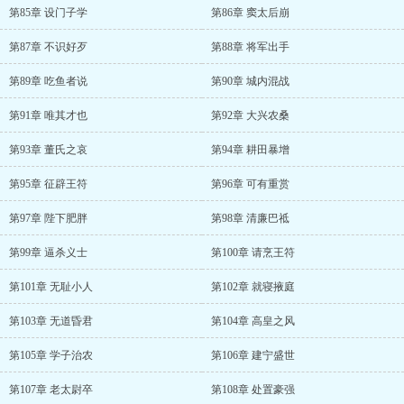
第85章 设门子学
第86章 窦太后崩
第87章 不识好歹
第88章 将军出手
第89章 吃鱼者说
第90章 城内混战
第91章 唯其才也
第92章 大兴农桑
第93章 董氏之哀
第94章 耕田暴增
第95章 征辟王符
第96章 可有重赏
第97章 陛下肥胖
第98章 清廉巴祗
第99章 逼杀义士
第100章 请烹王符
第101章 无耻小人
第102章 就寝掖庭
第103章 无道昏君
第104章 高皇之风
第105章 学子治农
第106章 建宁盛世
第107章 老太尉卒
第108章 处置豪强