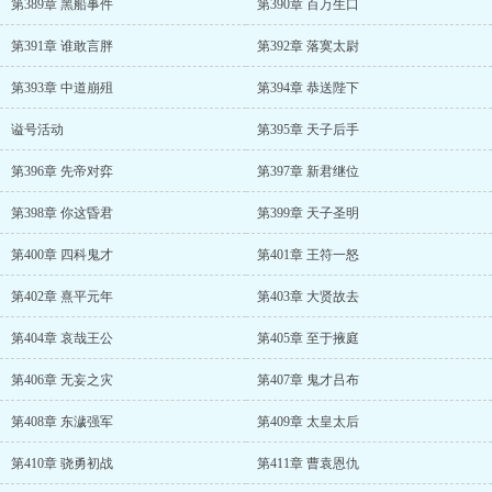
第389章 黑船事件
第390章 百万生口
第391章 谁敢言胖
第392章 落寞太尉
第393章 中道崩殂
第394章 恭送陛下
谥号活动
第395章 天子后手
第396章 先帝对弈
第397章 新君继位
第398章 你这昏君
第399章 天子圣明
第400章 四科鬼才
第401章 王符一怒
第402章 熹平元年
第403章 大贤故去
第404章 哀哉王公
第405章 至于掖庭
第406章 无妄之灾
第407章 鬼才吕布
第408章 东濊强军
第409章 太皇太后
第410章 骁勇初战
第411章 曹袁恩仇