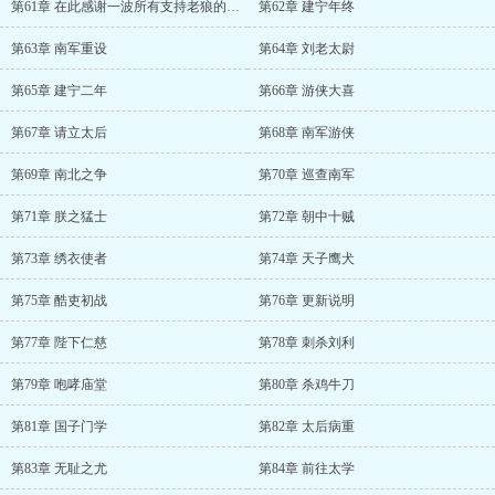
第61章 在此感谢一波所有支持老狼的兄弟们。
第62章 建宁年终
第63章 南军重设
第64章 刘老太尉
第65章 建宁二年
第66章 游侠大喜
第67章 请立太后
第68章 南军游侠
第69章 南北之争
第70章 巡查南军
第71章 朕之猛士
第72章 朝中十贼
第73章 绣衣使者
第74章 天子鹰犬
第75章 酷吏初战
第76章 更新说明
第77章 陛下仁慈
第78章 刺杀刘利
第79章 咆哮庙堂
第80章 杀鸡牛刀
第81章 国子门学
第82章 太后病重
第83章 无耻之尤
第84章 前往太学