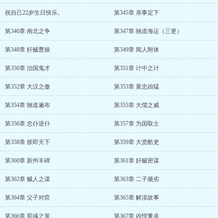
祝自己22岁生日快乐。
第345章 亲事定下
第346章 南北之争
第347章 驰道海运（三更）
第348章 奸贼曹操
第349章 闻人附体
第350章 治国鬼才
第351章 计中之计
第352章 大汉之傲
第353章 黄忠凶猛
第354章 驰道遍布
第355章 大儒之威
第356章 忠仆逆仆
第357章 为国取士
第358章 朕即天下
第359章 大贤酷吏
第360章 新州丰碑
第361章 奸贼密谋
第362章 贼人之谋
第363章 二子顽劣
第364章 父子对弈
第365章 解渎故事
第366章 荀彧之策
第367章 凶悍董卓