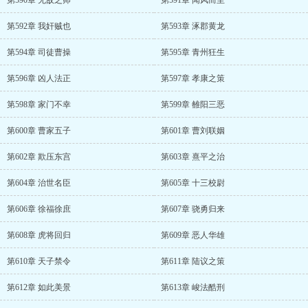
第590章 无敌之师
第591章 闻风而至
第592章 我奸贼也
第593章 涿郡黄龙
第594章 司徒曹操
第595章 青州狂生
第596章 凶人法正
第597章 孝康之策
第598章 家门不幸
第599章 雒阳三恶
第600章 曹家五子
第601章 曹刘联姻
第602章 欺压东宫
第603章 熹平之治
第604章 治世名臣
第605章 十三校尉
第606章 徐福徐庶
第607章 骁勇归来
第608章 虎将回归
第609章 恶人华雄
第610章 天子禁令
第611章 陆议之策
第612章 如此美景
第613章 峻法酷刑