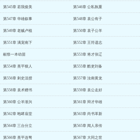
第545章 若我俊美
第546章 公私孰重
第547章 华雄叙事
第548章 袁公有子
第549章 老贼卢植
第550章 袁子公羊
第551章 满宠南下
第552章 王符遗志
献祭一本幼苗
第553章 将才张辽
第554章 熹平狠人
第555章 酷吏刘备
第556章 刺史沮授
第557章 汝南黄龙
第558章 袁术赠书
第559章 袁公走好
第560章 公羊渐兴
第561章 辩才华雄
第562章 咆哮庙堂
第563章 尚书革新
第564章 三台分立
第565章 闻人亲传
第566章 熹平连弩
第567章 大同之世