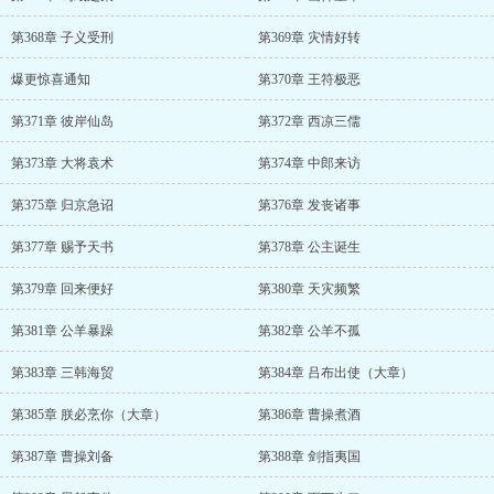
第368章 子义受刑
第369章 灾情好转
爆更惊喜通知
第370章 王符极恶
第371章 彼岸仙岛
第372章 西凉三儒
第373章 大将袁术
第374章 中郎来访
第375章 归京急诏
第376章 发丧诸事
第377章 赐予天书
第378章 公主诞生
第379章 回来便好
第380章 天灾频繁
第381章 公羊暴躁
第382章 公羊不孤
第383章 三韩海贸
第384章 吕布出使（大章）
第385章 朕必烹你（大章）
第386章 曹操煮酒
第387章 曹操刘备
第388章 剑指夷国