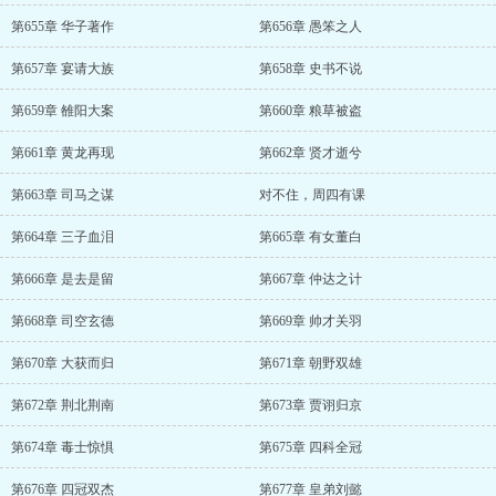
第655章 华子著作
第656章 愚笨之人
第657章 宴请大族
第658章 史书不说
第659章 雒阳大案
第660章 粮草被盗
第661章 黄龙再现
第662章 贤才逝兮
第663章 司马之谋
对不住，周四有课
第664章 三子血泪
第665章 有女董白
第666章 是去是留
第667章 仲达之计
第668章 司空玄德
第669章 帅才关羽
第670章 大获而归
第671章 朝野双雄
第672章 荆北荆南
第673章 贾诩归京
第674章 毒士惊惧
第675章 四科全冠
第676章 四冠双杰
第677章 皇弟刘懿