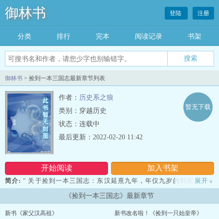
御林书
登陆
注册
分类
排行
完本
阅读记录
书架
御林书
> 捡到一本三国志最新章节列表
作者：
历史系之狼
暂无下载
类别：穿越历史
状态：连载中
最后更新：2022-02-20 11:42
开始阅读
加入书架
简介:
" 关于捡到一本三国志：东汉延熹九年，年仅九岁的刘宏，从河
展开
»
中钓起一只金鱼，剖开其腹，得天书一卷，其名曰《三国志》！于
《捡到一本三国志》最新章节
是，大汉拥有了一个不一样的灵帝，不一样的天下。（非穿越，主角
是未继位的土著灵帝，只是捡到了一本三国志）...
新书《家父汉高祖》
新书改名啦！《捡到一只始皇帝》