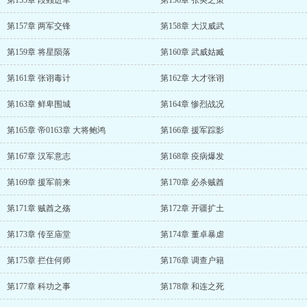
第155章 段颎进军
第156章 张奂之策
第157章 两军交锋
第158章 大汉威武
第159章 将星陨落
第160章 武威姑臧
第161章 张诩毒计
第162章 大才张诩
第163章 鲜卑围城
第164章 惨烈战况
第165章 帝0163章 大将鲍鸿
第166章 援军踪影
第167章 汉军意志
第168章 疫病爆发
第169章 援军前来
第170章 必杀贼酋
第171章 贼酋之殇
第172章 开疆扩土
第173章 传至庙堂
第174章 董卓暴虐
第175章 拦住何师
第176章 调查户籍
第177章 科功之事
第178章 和连之死