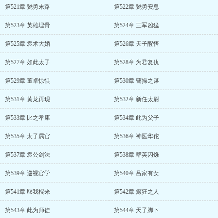
第521章 骁勇末路
第522章 骁勇安息
第523章 英雄埋骨
第524章 三军凶猛
第525章 袁术大婚
第526章 天子醒悟
第527章 如此太子
第528章 为君复仇
第529章 董卓惊惧
第530章 曹操之谋
第531章 黄龙再现
第532章 新任太尉
第533章 比之孝康
第534章 此为父子
第535章 太子属官
第536章 神医华佗
第537章 袁公剑法
第538章 群英闪烁
第539章 巡视官学
第540章 吕家有女
第541章 取我棍来
第542章 癫狂之人
第543章 此为师徒
第544章 天子脚下