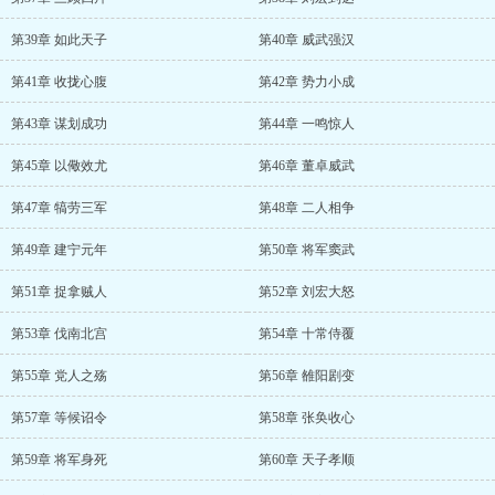
第39章 如此天子
第40章 威武强汉
第41章 收拢心腹
第42章 势力小成
第43章 谋划成功
第44章 一鸣惊人
第45章 以儆效尤
第46章 董卓威武
第47章 犒劳三军
第48章 二人相争
第49章 建宁元年
第50章 将军窦武
第51章 捉拿贼人
第52章 刘宏大怒
第53章 伐南北宫
第54章 十常侍覆
第55章 党人之殇
第56章 雒阳剧变
第57章 等候诏令
第58章 张奂收心
第59章 将军身死
第60章 天子孝顺