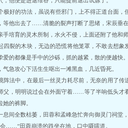
，他便是进退维谷，只能提前退出试炼了。
极好的功法，虽说有些邪门，上不得正道台面，但
，等他出去了……清脆的裂声打断了思绪，宋辰垂
手培育的灵木所制，水火不侵，上面还附了他和师
四裂的木块，无边的恐慌将他笼罩，不敢去想象发
挚爱的都像是手中的沙砾，抓的越紧，散的便越快
气急攻心下活生生呕出一滩黑血，几近昏死。
阵法中，在最后一丝灵力耗尽前，无奈的用了传送
师父，明明说过会在外面守着……等了半响低头才
拉她的裤脚。
息间全数枯萎，田蓉和孟峰急忙奔向御灵门祠堂，
……”田蓉崩溃的跌坐在地，口中嗫嚅道。