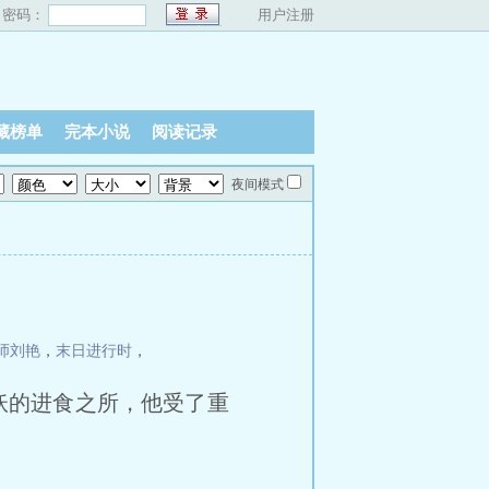
密码：
用户注册
藏榜单
完本小说
阅读记录
夜间模式
师刘艳
，
末日进行时
，
妖的进食之所，他受了重