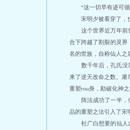
“这一切早有迹可循，
宋明夕被看穿了，也
这个世界近万年前曾
合下跨越了割裂的灵界
名的世族，自称仙人之
数千年后，孔氏没落
来了逆天改命之数。屠
重塑rou身，勘破化神
阵法成功了一半，但
品的重塑之法引入了宋
杜广白想要的仙人血