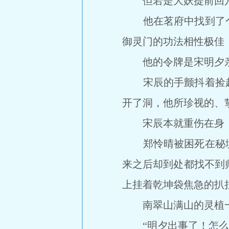
但若是大妖提前回穴
他在茗府中找到了个
御灵门的功法相性极佳
他的令牌是宋明夕亲
宋辰的手颤抖着捡起
开了洞，他所珍视的、
宋辰本就重伤在身，
郑怜晴被困死在秘境
来之后却到处都找不到
上挂着乾坤袋焦急的扒
南翠山满山的灵植一
“明夕出事了！怎么会