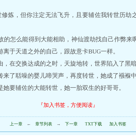
修炼，但你注定无法飞升，且要辅佐我转世历劫之
的怎么能得到大能相助，神仙渡劫找自己作弊来啊
游离于天道之外的自己，跟故意卡BUG一样。
，在交换达成的之时，天旋地转，世界陷入了黑
来了聒噪的婴儿啼哭声，再度转世，她成了襁褓中
她要辅佐的大能转世，她一胎双生的好哥哥。
『加入书签，方便阅读』
上一章
←
章节列表
→
下一章
TXT下载
加入书签