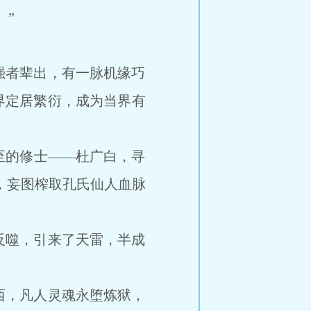
”
者辈出，有一脉机缘巧
界定居繁衍，成为当界有
的修士——杜广白，寻
，妄图榨取孔氏仙人血脉
噬，引来了天雷，半成
，凡人灵魂永堕炼狱，