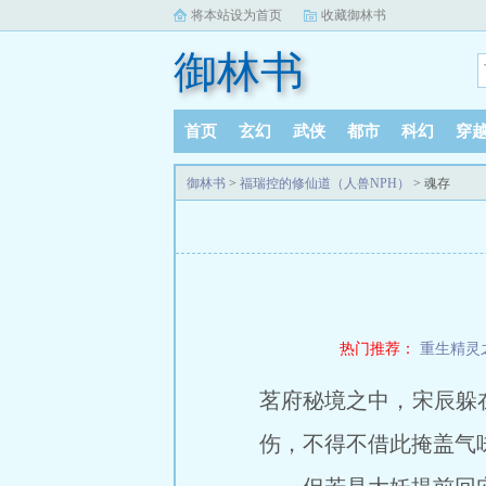
将本站设为首页
收藏御林书
御林书
首页
玄幻
武侠
都市
科幻
穿
御林书
>
福瑞控的修仙道（人兽NPH）
> 魂存
热门推荐：
重生精灵
茗府秘境之中，宋辰躲
伤，不得不借此掩盖气