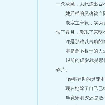
一念成魔，以此炼出四
她异样的灵魂被血阵
老宗主宋毅，实为孔
转了数月，发现了宋明
许是那难以言喻的血
本是毫不相干的人生
眼前的虚影就是那传
碎片。
“你那异世的灵魂本无
现在她除了自己已经
毕竟宋明夕还是放不