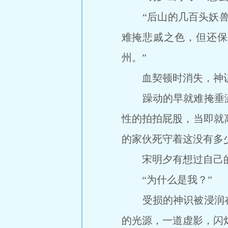
“后山的几百头妖兽失
难掩悲戚之色，但还保
州。”
血契顿时消失，神识
躁动的早就难掩垂涎
性的拍拍屁股，当即就
的家伙死守着这没有多
宋明夕有想过自己的后
“为什么是我？”
受损的神识被浸润在
的光源，一道虚影，闪