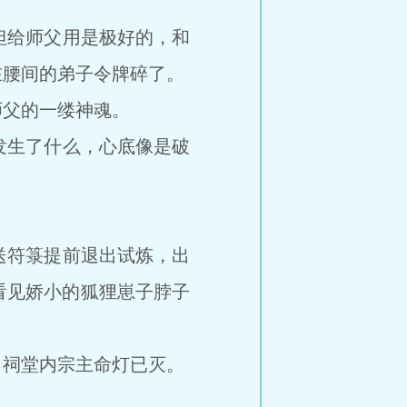
给师父用是极好的，和
在腰间的弟子令牌碎了。
父的一缕神魂。
生了什么，心底像是破
。
符箓提前退出试炼，出
看见娇小的狐狸崽子脖子
祠堂内宗主命灯已灭。