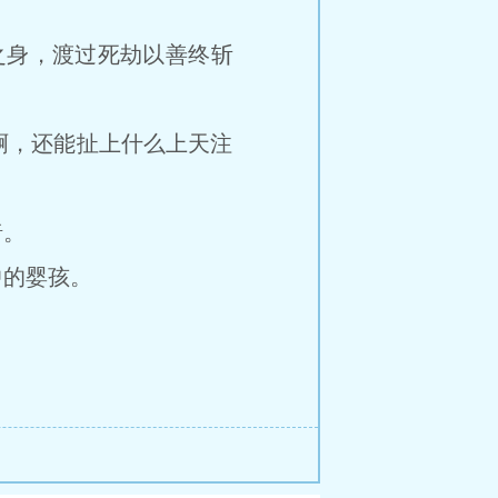
身，渡过死劫以善终斩
，还能扯上什么上天注
暗。
的婴孩。