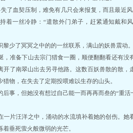
了血契压制，难免有几只会来报复，而且最近风
持着一丝冷静：“遣散外门弟子，赶紧通知戴和
黎少了冥冥之中的的一丝联系，满山的妖兽震动
，准备下山去宗门猎食一圈，顺便翻翻看还有没有
离开了南翠山出去另寻他路。这数百妖兽散的散，
少猎物，在失去了定期投喂难以生存的山头。
事，但她没有想过自己能一而再再而叁的“重活一
一片汪洋之中，涌动的水流填补着她的创伤。她看
烁着垂死萤火般微弱的光芒。