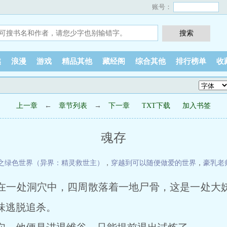
账号：
越
浪漫
游戏
精品其他
藏经阁
综合其他
排行榜单
收
上一章
←
章节列表
→
下一章
TXT下载
加入书签
魂存
之绿色世界（异界：精灵救世主）
，
穿越到可以随便做爱的世界
，
豪乳老
在一处洞穴中，四周散落着一地尸骨，这是一处大
味逃脱追杀。