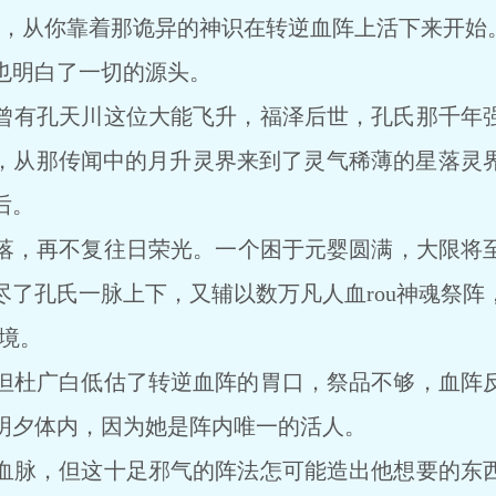
从你靠着那诡异的神识在转逆血阵上活下来开始。
明白了一切的源头。
有孔天川这位大能飞升，福泽后世，孔氏那千年强
，从那传闻中的月升灵界来到了灵气稀薄的星落灵
后。
，再不复往日荣光。一个困于元婴圆满，大限将至
尽了孔氏一脉上下，又辅以数万凡人血rou神魂祭阵
之境。
杜广白低估了转逆血阵的胃口，祭品不够，血阵反
明夕体内，因为她是阵内唯一的活人。
脉，但这十足邪气的阵法怎可能造出他想要的东西