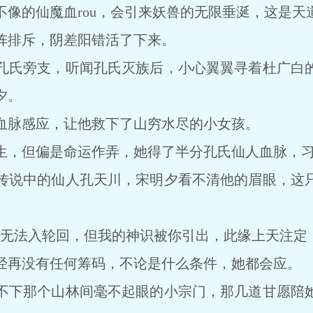
不像的仙魔血rou，会引来妖兽的无限垂涎，这是天
排斥，阴差阳错活了下来。
氏旁支，听闻孔氏灭族后，小心翼翼寻着杜广白的
夕。
脉感应，让他救下了山穷水尽的小女孩。
，但偏是命运作弄，她得了半分孔氏仙人血脉，习
说中的仙人孔天川，宋明夕看不清他的眉眼，这只
法入轮回，但我的神识被你引出，此缘上天注定，
再没有任何筹码，不论是什么条件，她都会应。
下那个山林间毫不起眼的小宗门，那几道甘愿陪她