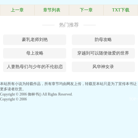
上一章
章节列表
下一章
TXT下载
热门推荐
豪乳老师刘艳
韵母攻略
母上攻略
穿越到可以随便做爱的世界
人妻熟母们与少年的不伦欲恋
风华神女录
本站所有小说为转载作品，所有章节均由网友上传，转载至本站只是为了宣传本书让
更多读者欣赏。
Copyright © 2006 御林书() All Rights Reserved.
Copyright © 2006
TOP↑