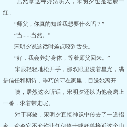
居然拿这种办法哄人，宋明夕也是老脸一
红。
“师父，你真的知道我想要什么吗？”
“当......当然。”
宋明夕说这话时差点咬到舌头。
“好，我会养好身体，等着师父回来。”
宋辰轻轻地松开手，那双眼里浸着星光，满
是信任和期待，乖巧的守在家里，目送她离开。
咦，居然这么听话，宋明夕还以为他会磨上
一番，求着带走呢。
对于冥鲛，宋明夕直接神识中传去了一道指
令，命令它不允许让任何修士或妖兽接近这个山