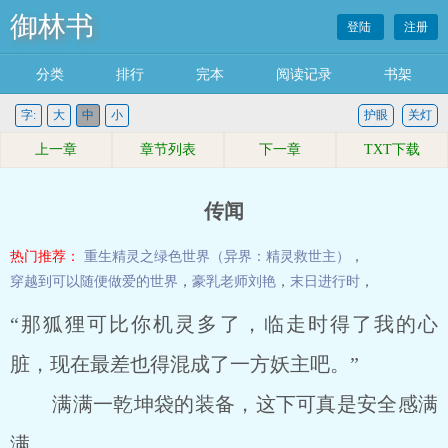
御林书
登陆
注册
分类
排行
完本
阅读记录
书架
字:
大
中
小
护眼
关灯
上一章
章节列表
下一章
TXT下载
传闻
热门推荐：
重生精灵之绿色世界（异界：精灵救世主）
，
穿越到可以随便做爱的世界
，
豪乳老师刘艳
，
末日进行时
，
“那狐狸可比你机灵多了，临走时得了我的心
脏，现在最差也得混成了一方妖主吧。”
满满一乾坤袋的装备，这下可真是安全感满
满。