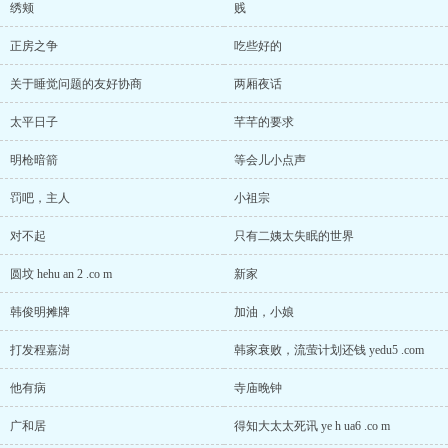
绣颊
贱
正房之争
吃些好的
关于睡觉问题的友好协商
两厢夜话
太平日子
芊芊的要求
明枪暗箭
等会儿小点声
罚吧，主人
小祖宗
对不起
只有二姨太失眠的世界
圆坟 hehu an 2 .co m
新家
韩俊明摊牌
加油，小娘
打发程嘉澍
韩家衰败，流萤计划还钱 yedu5 .com
他有病
寺庙晚钟
广和居
得知大太太死讯 ye h ua6 .co m