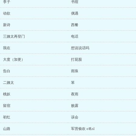
李子
书馆
动欲
偶遇
新诗
西餐
三姨太再登门
电话
我在
想说说话吗
大度（加更）
打屁股
告白
雨珠
二姨太
笨
桃妖
夜雨
留宿
败露
初红
误会
山路
军营偷欢 o⒙sī