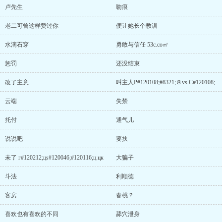
卢先生
吻痕
老二可曾这样赞过你
便让她长个教训
水滴石穿
勇敢与信任 53с.сo㎡
惩罚
还没结束
改了主意
叫主人Р#120108;#8321;８vs.C#120108;#120054;
云端
失禁
托付
通气儿
说说吧
要挟
未了 г#120212;цs#120046;#120116;ц.цк
大骗子
斗法
利顺德
客房
春桃？
喜欢也有喜欢的不同
舔穴泄身