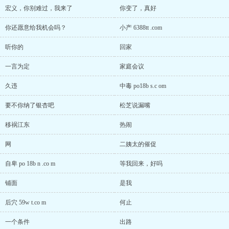
宏义，你别难过，我来了
你变了，真好
你还愿意给我机会吗？
小产 6388tt .com
听你的
回家
一言为定
家庭会议
久违
中毒 po18b s.c om
要不你纳了银杏吧
松芝说漏嘴
移祸江东
热闹
网
二姨太的催促
自卑 po 18b n .co m
等我回来，好吗
铺面
是我
后穴 59w t.co m
何止
一个条件
出路