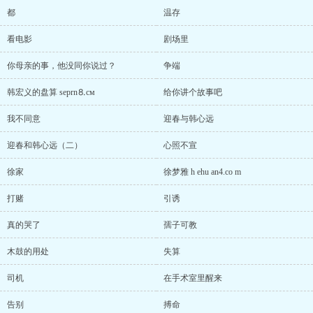
都
温存
看电影
剧场里
你母亲的事，他没同你说过？
争端
韩宏义的盘算 seprn⒏cм
给你讲个故事吧
我不同意
迎春与韩心远
迎春和韩心远（二）
心照不宣
徐家
徐梦雅 h ehu an4.co m
打赌
引诱
真的哭了
孺子可教
木鼓的用处
失算
司机
在手术室里醒来
告别
搏命