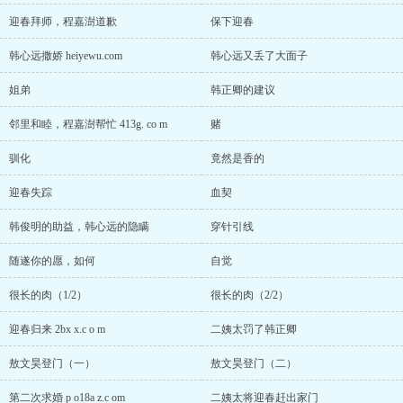
迎春拜师，程嘉澍道歉
保下迎春
韩心远撒娇 heiyewu.com
韩心远又丢了大面子
姐弟
韩正卿的建议
邻里和睦，程嘉澍帮忙 413g. co m
赌
驯化
竟然是香的
迎春失踪
血契
韩俊明的助益，韩心远的隐瞒
穿针引线
随遂你的愿，如何
自觉
很长的肉（1/2）
很长的肉（2/2）
迎春归来 2bx x.c o m
二姨太罚了韩正卿
敖文昊登门（一）
敖文昊登门（二）
第二次求婚 p o18a z.c om
二姨太将迎春赶出家门