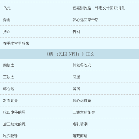
在这几个男人之间。…小妈文学，NP，多肉，HE。女主C，乖顺多
汁，男人们各有千秋。女主1VN，配角无下限，含微SM，强制等。肉
乌龙
程嘉澍跑路，韩宏义带回好消息
文无三观，谨慎入坑。…每天零点更新小透明卑微求珠求收藏祝读者
老爷们万福金安?????????...
奔走
韩心远回家带话
搏命
告别
在手术室里醒来
《药 （民国 NPH）》正文
四姨太
韩老爷吃穴
三姨太
回屋
韩心远
留宿
对着她弄
韩心远撒娇
吃四少爷的屌
三姨太的施舍
虐三姨太的乳
虐乳喷潮
吃穴咬珠
落荒而逃