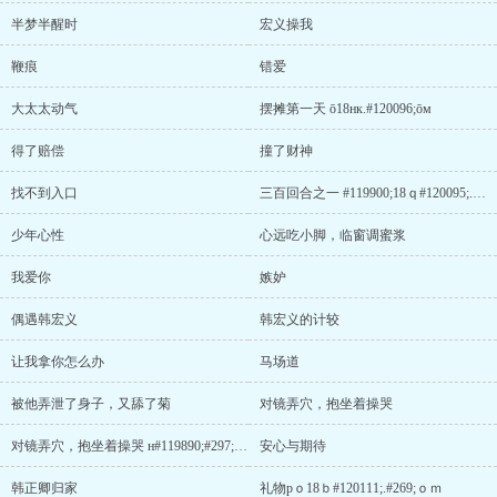
半梦半醒时
宏义操我
鞭痕
错爱
大太太动气
摆摊第一天 ō18нк.#120096;ōм
得了赔偿
撞了财神
找不到入口
三百回合之一 #119900;18ｑ#120095;.ｃ#119900;#120210;
少年心性
心远吃小脚，临窗调蜜浆
我爱你
嫉妒
偶遇韩宏义
韩宏义的计较
让我拿你怎么办
马场道
被他弄泄了身子，又舔了菊
对镜弄穴，抱坐着操哭
对镜弄穴，抱坐着操哭 н#119890;#297;sщu.#120044;#245;m
安心与期待
韩正卿归家
礼物pｏ18ｂ#120111;.#269;ｏｍ