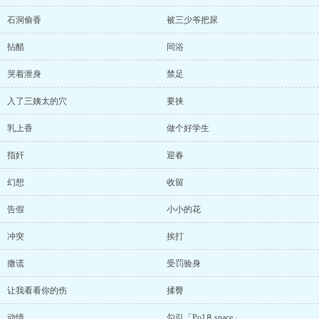
石洞偷香
被三少爷把尿
拈醋
同浴
哭着泄身
禁足
入了三姨太的穴
要挟
乳上香
做个好学生
指奸
迎春
幻想
收留
告假
小小的花
冲突
挨打
撒谎
受罚验身
让我看看你的伤
揉臀
动情
勾引「Рo1⒏space」