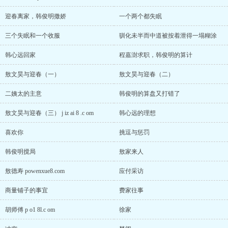
迎春离家，韩俊明撒娇
一个两个都失眠
三个失眠和一个收服
驯化未半而中道被按着泄得一塌糊涂
韩心远回家
程嘉澍求职，韩俊明的算计
敖文昊与迎春（一）
敖文昊与迎春（二）
二姨太的主意
韩俊明的算盘又打错了
敖文昊与迎春（三） j iz ai 8 .c om
韩心远的理想
喜欢你
挑逗与惩罚
韩俊明搅局
敖家来人
敖德寿 powenxue8.com
应付采访
商量铺子的事宜
费家往事
胡师傅 p o1 8l.c om
徐家