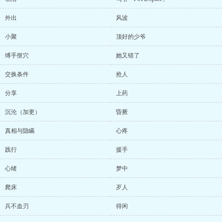
外出
风波
小聚
顶好的少爷
缚手抠穴
她又错了
交换条件
抢人
分享
上药
沉沦（加更）
昏厥
真相与隐瞒
心疼
践行
援手
心绪
梦中
爬床
歹人
兵不血刃
得闲