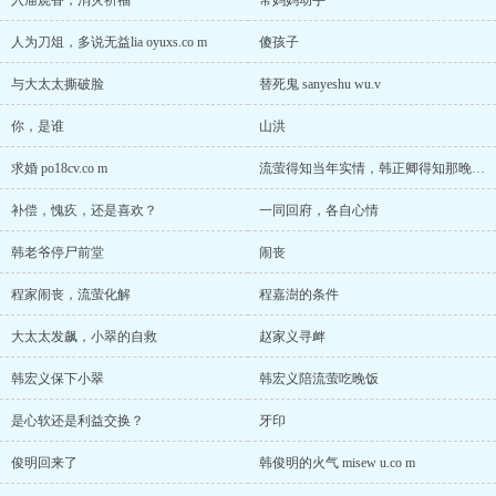
入庙烧香，消灾祈福
常妈妈动手
人为刀俎，多说无益lia oyuxs.co m
傻孩子
与大太太撕破脸
替死鬼 sanyeshu wu.v
你，是谁
山洪
求婚 po18cv.co m
流萤得知当年实情，韩正卿得知那晚真相
补偿，愧疚，还是喜欢？
一同回府，各自心情
韩老爷停尸前堂
闹丧
程家闹丧，流萤化解
程嘉澍的条件
大太太发飙，小翠的自救
赵家义寻衅
韩宏义保下小翠
韩宏义陪流萤吃晚饭
是心软还是利益交换？
牙印
俊明回来了
韩俊明的火气 misew u.co m