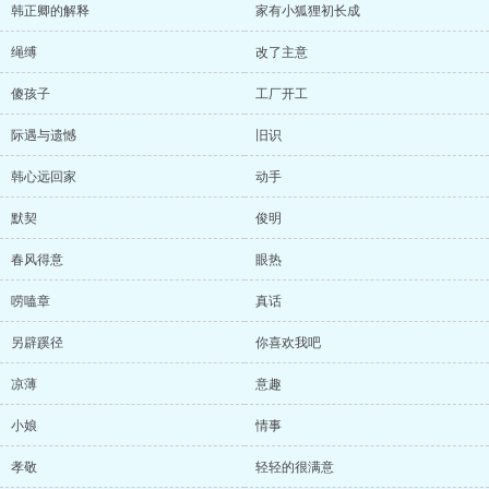
韩正卿的解释
家有小狐狸初长成
绳缚
改了主意
傻孩子
工厂开工
际遇与遗憾
旧识
韩心远回家
动手
默契
俊明
春风得意
眼热
唠嗑章
真话
另辟蹊径
你喜欢我吧
凉薄
意趣
小娘
情事
孝敬
轻轻的很满意