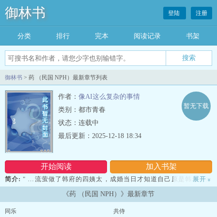
御林书
登陆
注册
分类
排行
完本
阅读记录
书架
御林书
> 药 （民国 NPH）最新章节列表
作者：
像AI这么复杂的事情
暂无下载
类别：都市青春
状态：连载中
最后更新：2025-12-18 18:34
开始阅读
加入书架
简介:
" …流萤做了韩府的四姨太，成婚当日才知道自己原是韩老爷的
展开
»
一味药。老爷成日地磋磨她，日子倒也能这么过。可韩府里四个少
《药 （民国 NPH）》最新章节
爷，却一个一个都不肯放过她。大少爷阴鸷，二少爷宽厚，三少爷不
羁，四少爷是她自小带大的，能有什么坏心思呢。自此，流萤便周旋
同乐
共侍