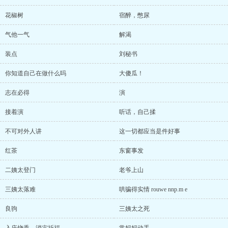
花椒树
宿醉，憋尿
气他一气
解渴
装点
刘秘书
你知道自己在做什么吗
大傻瓜！
志在必得
演
接着演
听话，自己揉
不可对外人讲
这一切都应当是件好事
红茶
东窗事发
二姨太登门
老爷上山
三姨太落难
哄骗得实情 rouwe nnp.m e
良驹
三姨太之死