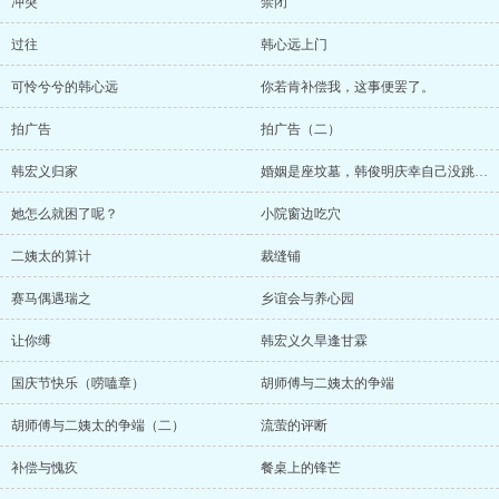
冲突
禁闭
过往
韩心远上门
可怜兮兮的韩心远
你若肯补偿我，这事便罢了。
拍广告
拍广告（二）
韩宏义归家
婚姻是座坟墓，韩俊明庆幸自己没跳这火坑
她怎么就困了呢？
小院窗边吃穴
二姨太的算计
裁缝铺
赛马偶遇瑞之
乡谊会与养心园
让你缚
韩宏义久旱逢甘霖
国庆节快乐（唠嗑章）
胡师傅与二姨太的争端
胡师傅与二姨太的争端（二）
流萤的评断
补偿与愧疚
餐桌上的锋芒