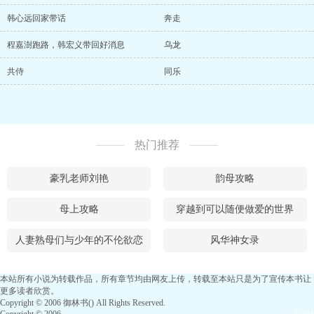
韩心远回家带话
奔走
程嘉澍跑路，韩宏义带回好消息
乌龙
共侍
同乐
热门推荐
豪乳老师刘艳
韵母攻略
母上攻略
穿越到可以随便做爱的世界
人妻熟母们与少年的不伦欲恋
风华神女录
本站所有小说为转载作品，所有章节均由网友上传，转载至本站只是为了宣传本书让
更多读者欣赏。
Copyright © 2006 御林书() All Rights Reserved.