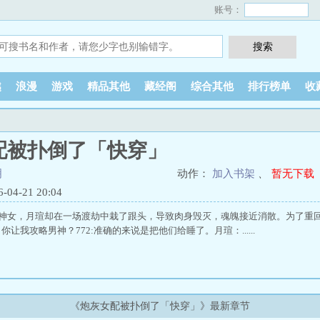
账号：
越
浪漫
游戏
精品其他
藏经阁
综合其他
排行榜单
收
配被扑倒了「快穿」
明
动作：
加入书架
、
暂无下载
4-21 20:04
的神女，月瑄却在一场渡劫中栽了跟头，导致肉身毁灭，魂魄接近消散。为了重
让我攻略男神？772:准确的来说是把他们给睡了。月瑄：......
《炮灰女配被扑倒了「快穿」》最新章节