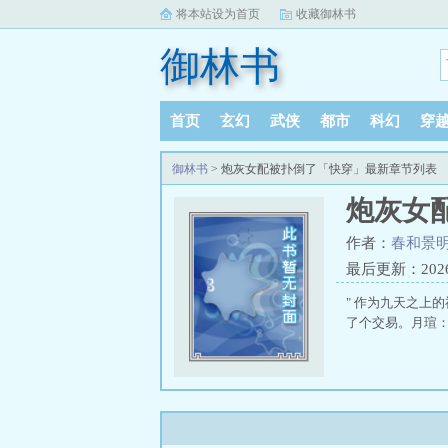
将本站设为首页
收藏御林书
御林书
首页
玄幻
武侠
都市
科幻
穿
御林书
> 炮灰女配被扑倒了「快穿」最新章节列表
炮灰女
作者：
春和景
最后更新：2026-0
" 作为九天之上
了个交易。月瑄：你