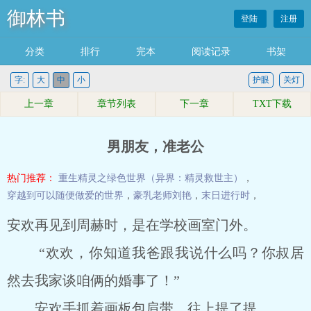
御林书
登陆
注册
分类
排行
完本
阅读记录
书架
字:
大
中
小
护眼
关灯
上一章
章节列表
下一章
TXT下载
男朋友，准老公
热门推荐：
重生精灵之绿色世界（异界：精灵救世主）
，
穿越到可以随便做爱的世界
，
豪乳老师刘艳
，
末日进行时
，
安欢再见到周赫时，是在学校画室门外。
“欢欢，你知道我爸跟我说什么吗？你叔居
然去我家谈咱俩的婚事了！”
安欢手抓着画板包肩带，往上提了提。