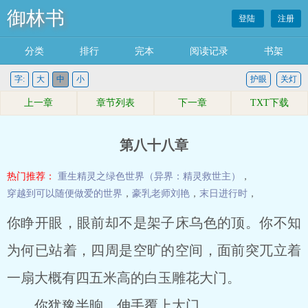
御林书
登陆
注册
分类
排行
完本
阅读记录
书架
字:
大
中
小
护眼
关灯
上一章
章节列表
下一章
TXT下载
第八十八章
热门推荐：
重生精灵之绿色世界（异界：精灵救世主）
，
穿越到可以随便做爱的世界
，
豪乳老师刘艳
，
末日进行时
，
你睁开眼，眼前却不是架子床乌色的顶。你不知
为何已站着，四周是空旷的空间，面前突兀立着
一扇大概有四五米高的白玉雕花大门。
你犹豫半晌，伸手覆上大门。