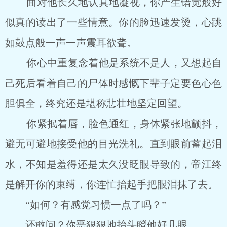
面对他长久地认真地凝视，你产生错觉般好
似真的读出了一些情意。你的脸迅速发烫，心跳
如鼓点般一声一声震耳欲聋。
你心中重复念着他是系统不是人，又想起自
己死后看着自己的尸体时感慨下辈子定要色心色
胆俱全，终究还是堪称悲壮地坚定回望。
你紧抿着唇，脸色通红，身体紧张地颤抖，
避无可避地接受他的目光洗礼。直到眼前蓄起泪
水，不知是羞得还是太久没眨眼导致的，帝江终
是解开你的束缚，你连忙抬起手把眼泪抹了去。
“如何？有感觉习惯一点了吗？”
还敢问？你恶狠狠地抬头瞪他好几眼。