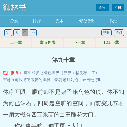
御林书
登陆
注册
分类
排行
完本
阅读记录
书架
字:
大
中
小
护眼
关灯
上一章
章节列表
下一章
TXT下载
第九十章
热门推荐：
重生精灵之绿色世界（异界：精灵救世主）
，
穿越到可以随便做爱的世界
，
豪乳老师刘艳
，
末日进行时
，
你睁开眼，眼前却不是架子床乌色的顶。你不知
为何已站着，四周是空旷的空间，面前突兀立着
一扇大概有四五米高的白玉雕花大门。
你犹豫半晌，伸手覆上大门。