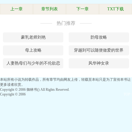
上一章
章节列表
下一章
TXT下载
热门推荐
豪乳老师刘艳
韵母攻略
母上攻略
穿越到可以随便做爱的世界
人妻熟母们与少年的不伦欲恋
风华神女录
本站所有小说为转载作品，所有章节均由网友上传，转载至本站只是为了宣传本书让
更多读者欣赏。
Copyright © 2006 御林书() All Rights Reserved.
Copyright © 2006
TOP↑