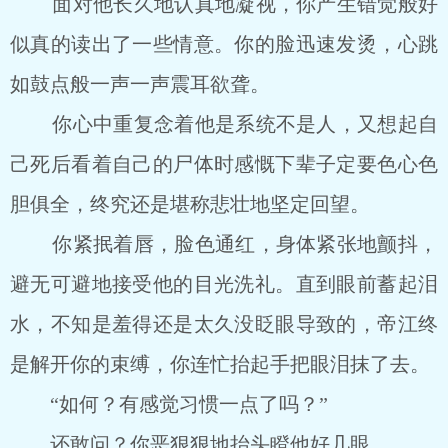
面对他长久地认真地凝视，你产生错觉般好
似真的读出了一些情意。你的脸迅速发烫，心跳
如鼓点般一声一声震耳欲聋。
你心中重复念着他是系统不是人，又想起自
己死后看着自己的尸体时感慨下辈子定要色心色
胆俱全，终究还是堪称悲壮地坚定回望。
你紧抿着唇，脸色通红，身体紧张地颤抖，
避无可避地接受他的目光洗礼。直到眼前蓄起泪
水，不知是羞得还是太久没眨眼导致的，帝江终
是解开你的束缚，你连忙抬起手把眼泪抹了去。
“如何？有感觉习惯一点了吗？”
还敢问？你恶狠狠地抬头瞪他好几眼。