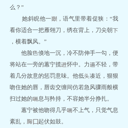
么？”
她斜睨他一
，语气里带着促狭：“我
看你适合一把雁翎刀，绣在背上，刀尖朝
，横着飘风。”
他脸
倏地一沉，冷不防伸手一勾，便
将站在一旁的蕙宁揽
怀中。力
不轻，带
着几分故意的惩罚意味。他低
凑近，狠狠
吻住她的唇，唇齿交缠间仿若急风骤雨般横
扫过她的
息与矜持，不容她半分挣扎。
蕙宁被他吻得几乎
不上气，只觉气息
紊乱，
起伏如鼓。