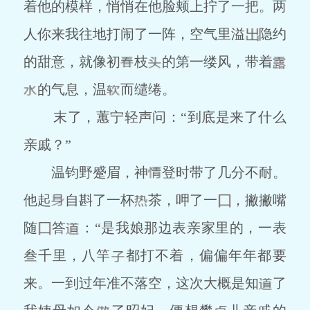
着他的模样，悄悄在他脸颊上拧了一把。两
人你来我往地打闹了一阵，空气里溢
隐约
的甜意，就像初
枝
的第一缕风，带着
的气息，温
而缱绻。
末了，蕙宁轻声问：“到底是来了什么
亲戚？”
温钧野蹙眉，神
登时带了几分不耐。
他起
自斟了一杯
茶，呷了一
，撇撇嘴
随
答
：“是我娘那边表亲家里的，一表
叁千里，八竿
都打不着，偏偏年年都要
来。一到过年准不落空，这次大概是知
了