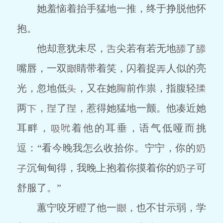
她羞恼着抬手猛地一推，终于挣脱他怀
抱。
他却意犹未尽，
尖若有若无地
了
嘴唇，一双
睛带着笑，闪着捉
人似的亮
光，忽地低
，又在她
前作祟，指腹轻
两
，
了
，惹得她猛地一颤。他凑近她
耳畔，
着他的耳垂，语气低哑而挑
逗：“看今晚我怎么收拾你。宁宁，你的
沉甸甸得，我晚上抱着你摸着你的
可
舒服了。”
蕙宁咬牙瞪了他一
，也不甘示弱，学