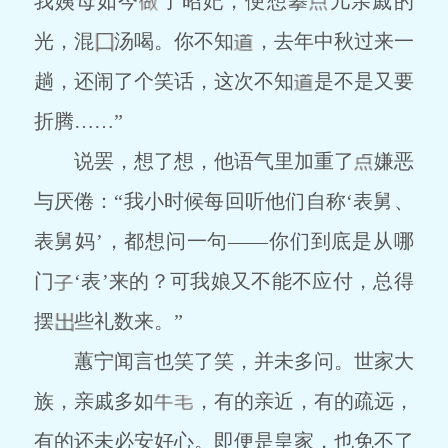
我姨母如今
了昭妃，便想攀
儿亲戚的
光，混
汤喝。你不知
，去年中秋过来一
趟，还闹了个笑话，这次不知
是不是又要
折腾……”
说罢，想了想，他语气里加重了
嫌恶
与厌倦：“我小时候每回听他们自称‘表舅、
表舅妈’，都想问一句——你们到底是从哪
门
‘表’来的？可我娘又不能不应付，总得
摆
些礼数来。”
蕙宁闻言也笑了笑，并未多问。世家大
族，亲戚多如
，有的亲近，有的疏远，
有的还未必安好心。即便是皇家，也免不了