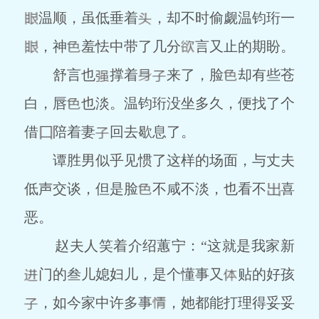
温顺，虽低垂着
，却不时偷觑温钧珩一
，神
羞怯中带了几分
言又止的期盼。
舒言也
撑着
来了，脸
却有些苍
白，唇
也淡。温钧珩没坐多久，便找了个
借
陪着妻
回去歇息了。
谭胜男似乎见惯了这样的场面，与丈夫
低声交谈，但是脸
不咸不淡，也看不
喜
恶。
赵夫人笑着介绍蕙宁：“这就是我家新
门的叁儿媳妇儿，是个懂事又
贴的好孩
，如今家中许多事
，她都能打理得妥妥