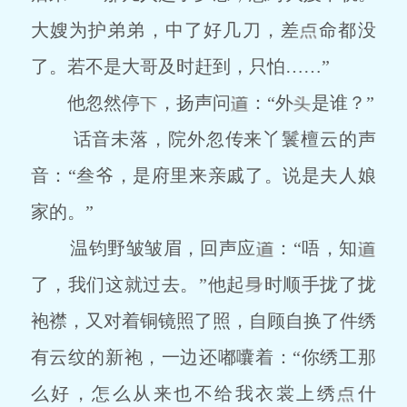
大嫂为护弟弟，中了好几刀，差
命都没
了。若不是大哥及时赶到，只怕……”
他忽然停
，扬声问
：“外
是谁？”
话音未落，院外忽传来丫鬟檀云的声
音：“叁爷，是府里来亲戚了。说是夫人娘
家的。”
温钧野皱皱眉，回声应
：“唔，知
了，我们这就过去。”他起
时顺手拢了拢
袍襟，又对着铜镜照了照，自顾自换了件绣
有云纹的新袍，一边还嘟囔着：“你绣工那
么好，怎么从来也不给我衣裳上绣
什