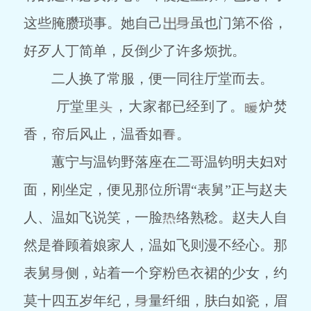
这些腌臜琐事。她自己
虽也门第不俗，
好歹人丁简单，反倒少了许多烦扰。
二人换了常服，便一同往厅堂而去。
厅堂里
，大家都已经到了。
炉焚
香，帘后风止，温香如
。
蕙宁与温钧野落座在二哥温钧明夫妇对
面，刚坐定，便见那位所谓“表舅”正与赵夫
人、温如飞说笑，一脸
络熟稔。赵夫人自
然是眷顾着娘家人，温如飞则漫不经心。那
表舅
侧，站着一个穿粉
衣裙的少女，约
莫十四五岁年纪，
量纤细，肤白如瓷，眉