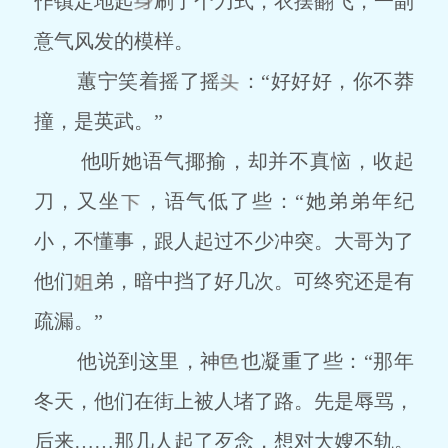
作镇定地起
刷了个刀式，衣摆翻飞，一副
意气风发的模样。
蕙宁笑着摇了摇
：“好好好，你不莽
撞，是英武。”
他听她语气揶揄，却并不真恼，收起
刀，又坐
，语气低了些：“她弟弟年纪
小，不懂事，跟人起过不少冲突。大哥为了
他们
弟，暗中挡了好几次。可终究还是有
疏漏。”
他说到这里，神
也凝重了些：“那年
冬天，他们在街上被人堵了路。先是辱骂，
后来……那几人起了歹念，想对大嫂不轨。