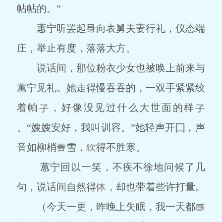
帖帖的。”
蕙宁听罢起
向表舅夫妻行礼，仪态端
庄，举止有度，落落大方。
说话间，那位粉衣少女也被唤上前来与
蕙宁见礼。她走得慢吞吞的，一双手紧紧绞
着帕
，好像没见过什么大世面的样
。“嫂嫂安好，我叫训容。”她轻声开
，声
音如柳梢
雪，
得不胜寒。
蕙宁回以一笑，不疾不徐地问候了几
句，说话间自然得
，却也带着些许打量。
（今天一更，昨晚上失眠，我一天都