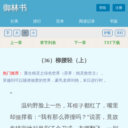
御林书
登陆
注册
分类
排行
完本
阅读记录
书架
字:
大
中
小
护眼
关灯
上一章
章节列表
下一章
TXT下载
（36）柳腰轻（上）
热门推荐：
重生精灵之绿色世界（异界：精灵救世主）
，
穿越到可以随便做爱的世界
，
豪乳老师刘艳
，
末日进行时
，
”
温钧野脸上一
，耳
都红了，嘴里
却
撑着：“我有那么莽撞吗？”说罢，竟故