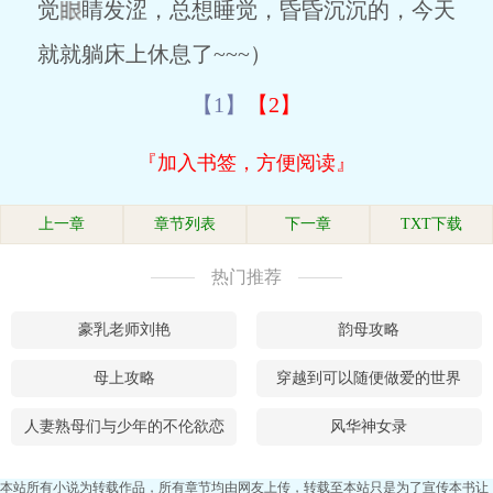
觉
睛发涩，总想睡觉，昏昏沉沉的，今天
就就躺床上休息了~~~）
【1】
【2】
『加入书签，方便阅读』
上一章
章节列表
下一章
TXT下载
热门推荐
豪乳老师刘艳
韵母攻略
母上攻略
穿越到可以随便做爱的世界
人妻熟母们与少年的不伦欲恋
风华神女录
本站所有小说为转载作品，所有章节均由网友上传，转载至本站只是为了宣传本书让