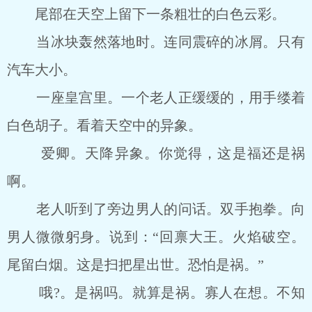
尾部在天空上留下一条粗壮的白色云彩。
当冰块轰然落地时。连同震碎的冰屑。只有
汽车大小。
一座皇宫里。一个老人正缓缓的，用手缕着
白色胡子。看着天空中的异象。
爱卿。天降异象。你觉得，这是福还是祸
啊。
老人听到了旁边男人的问话。双手抱拳。向
男人微微躬身。说到：“回禀大王。火焰破空。
尾留白烟。这是扫把星出世。恐怕是祸。”
哦?。是祸吗。就算是祸。寡人在想。不知