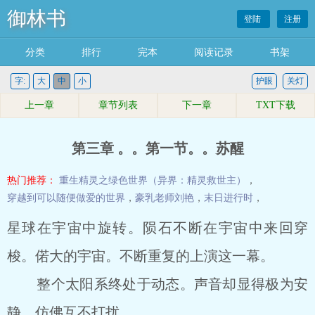
御林书
登陆
注册
分类
排行
完本
阅读记录
书架
字:
大
中
小
护眼
关灯
上一章
章节列表
下一章
TXT下载
第三章 。。第一节。。苏醒
热门推荐：
重生精灵之绿色世界（异界：精灵救世主）
，
穿越到可以随便做爱的世界
，
豪乳老师刘艳
，
末日进行时
，
星球在宇宙中旋转。陨石不断在宇宙中来回穿
梭。偌大的宇宙。不断重复的上演这一幕。
整个太阳系终处于动态。声音却显得极为安
静。仿佛互不打扰。