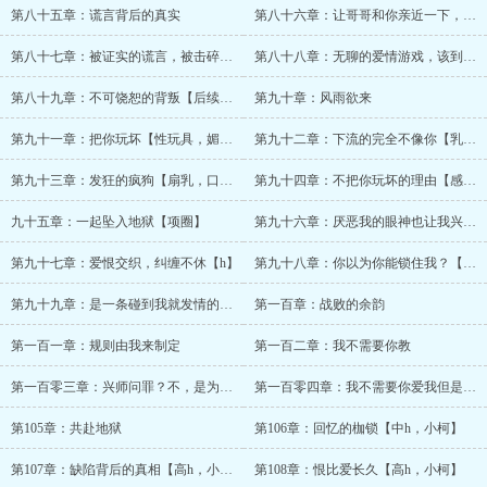
第八十五章：谎言背后的真实
第八十六章：让哥哥和你亲近一下，又怎么
第八十七章：被证实的谎言，被击碎的幻梦
第八十八章：无聊的爱情游戏，该到有趣的
第八十九章：不可饶恕的背叛【后续过激肉，
第九十章：风雨欲来
第九十一章：把你玩坏【性玩具，媚药】
第九十二章：下流的完全不像你【乳链，眼罩
第九十三章：发狂的疯狗【扇乳，口枷】
第九十四章：不把你玩坏的理由【感情破
九十五章：一起坠入地狱【项圈】
第九十六章：厌恶我的眼神也让我兴奋【
第九十七章：爱恨交织，纠缠不休【h】
第九十八章：你以为你能锁住我？【反攻
第九十九章：是一条碰到我就发情的狗吗？
第一百章：战败的余韵
第一百一章：规则由我来制定
第一百二章：我不需要你教
第一百零三章：兴师问罪？不，是为你加码
第一百零四章：我不需要你爱我但是，我
第105章：共赴地狱
第106章：回忆的枷锁【中h，小柯】
第107章：缺陷背后的真相【高h，小柯】
第108章：恨比爱长久【高h，小柯】