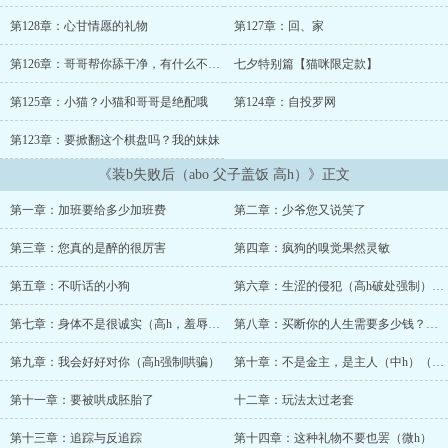
Omega，靠着多份兼职养活自己。我的日常？呵，给同学代写论文，
倒卖抑制剂，以及——给那位脾气差到爆炸的S级Omega富二代沈
第128章：心甘情愿的礼物
第127章：回、家
柯，当一条随叫随到的“狗”。如果服务态度能打分，我绝对是五星好
评的满分狗腿子。我演技精湛，苟得完美，眼看就能揣着毕业证远走
第126章：哥哥帮你舔干净，有什么不对吗
七夕特别篇【猫咪限定款】
高飞。直到那个要命的夜晚。醉醺醺的沈大少爷，带着一身顶级O的
压迫感，一把掀开了我后颈的抑制贴——他滚烫的指尖捏住我瞬间僵
第125章：小猫？小猫和哥哥是绝配哦
第124章：自投罗网
硬的腺体，笑声又冷又疯：“呵…原来你一直在骗我啊，我亲爱的小
第123章：要掀翻这个棋盘吗？我的妹妹
Beta？” ?浓烈的信息素像锁链缠上来，他俯身在我耳边低语，气息灼
人： ?“骗了我这个主人…” ?“你这条不听话的狗，打算用什么来赔？”
《装b失败后（abo 父子盖饭 高h）》正文
??完了。我那点靠打工辛苦垒起来的平静生活，被他砸得稀巴烂。??
我忍。我筹谋。我假装是他最听话的狗，实际上，伺机想咬断这疯子
第一章：加班要给多少加班费
第二章：少爷您又说笑了
的喉咙逃跑。 ?直到——沈柯那个掌控着半个城市命脉的父亲，用雪
茄点燃了我刚摸到的生路。 ?他坐在阴影里，像打量一件失而复得的
第三章：您真的是醉的很厉害
第四章：疯狗的嗅觉果然灵敏
藏品，声音平静得令人骨髓发寒： ?“把我儿子教唆成这副疯样…”
?“小老鼠，你以为你能逃到哪里去？”社畜感十足女主x自恋病娇富二
第五章：不听话的小狗
第六章：生涩的侵犯（高h破处强制）（3000+
代x控制欲极强的家主ps：儿子是处，爸爸自然不是（狗头）。排雷：
强取豪夺MAX，相爱相杀，男主父子皆非善茬，女主表面顺从内心逆
第七章：身体不是很诚实（高h，羞辱，强迫）
第八章：买断你的人生需要多少钱？（高h强制
反。一个作者不太想写剧情后的产物(虽然还是忍不住写剧情），主要
是想吃父子盖饭了。五章左右开始肉。To 亲爱的宝宝们：喜欢哪个男
第九章：我会好好对你（高h强制哄骗）
第十章：不是金主，是主人（中h）（3000+）
主可以多多留言增加戏份，嘿嘿。ps：目前同时开了几个文，这个应
第十一章：要被哄成胚胎了
十二章：玩法太过老套
该是每日更新，有存稿。固定更新时间：每日八点。可能会多更。珠
珠每+50 / 收到打赏 / 收藏每破300 立刻加更一章！冲鸭！喜欢我的宝
第十三章：追踪与反追踪
第十四章：这种礼物不要也罢（微h）
宝们可以多多推荐，投珠，让更多人看到，写文纯靠大家支持。...