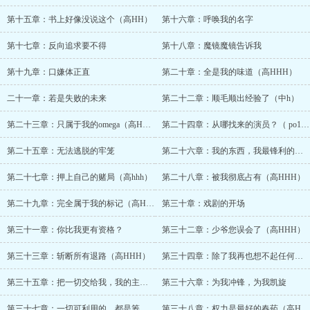
第十五章：书上好像没说这个（高HH）
第十六章：呼唤我的名字
第十七章：反向追求要不得
第十八章：魔镜魔镜告诉我
第十九章：口嫌体正直
第二十章：全是我的味道（高HHH）
二十一章：若是失败的未来
第二十二章：顺毛顺出经验了（中h）
第二十三章：只属于我的omega（高HHH）
第二十四章：从哪找来的演员？（ po18.live
第二十五章：无法逃脱的牢笼
第二十六章：我的东西，我最锋利的利刃（高
第二十七章：押上自己的赌局（高hhh）
第二十八章：被我彻底占有（高HHH）
第二十九章：完全属于我的标记（高HHH）
第三十章：戏剧的开场
第三十一章：你比我更有资格？
第三十二章：少爷您误会了（高HHH）
第三十三章：斩断所有退路（高HHH）
第三十四章：除了我再也想不起任何人（高HH
第三十五章：把一切交给我，我的主人（
第三十六章：为我冲锋，为我凯旋
第三十七章：一切可利用的，都是筹码（高HH
第三十八章：权力是最好的春药（高HHH）