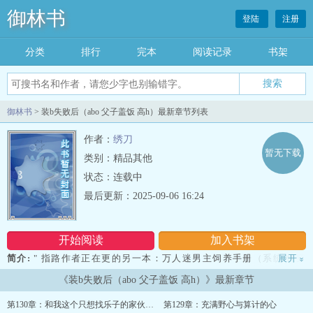
御林书
登陆
注册
分类
排行
完本
阅读记录
书架
御林书
> 装b失败后（abo 父子盖饭 高h）最新章节列表
作者：
绣刀
暂无下载
类别：精品其他
状态：连载中
最后更新：2025-09-06 16:24
开始阅读
加入书架
简介:
" 指路作者正在更的另一本：万人迷男主饲养手册（系统 快穿
展开
»
高H），点击直达，是一本更注重剧情更轻松的书。因为同时更新，
《装b失败后（abo 父子盖饭 高h）》最新章节
开始分流了，不过手心手背都是肉，大家一起看。?一句话简介：打工
踢到铁板了?第一人称简介：我叫陈然，一个伪装成Beta的残缺A级
第130章：和我这个只想找乐子的家伙，做一
第129章：充满野心与算计的心