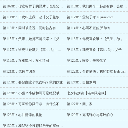
第109章：你这幅样子的照片，也给父亲看看
第110章：我们两个一起占有你，会很有趣吧？
第111章：下次叫上我一起【父子盖饭预告】
第112章：父慈子孝 18jinse.com
第113章：同时被注视，同时被占有
第114章：心照不宣的所有物
第115章：父亲，她是不是很紧？【父子，
第116章：你更喜欢谁？【父子，3p，高h
第117章：谁更让她满足【高h，3p，父子
第118章：我更喜欢【高h，3p，父子
第119章：互相掣肘，互相猜忌
第120章：昨晚，辛苦你了
第121章：试探与调查
第122章：合作愉快，我的盟友 h eh uan
第123章：要掀翻这个棋盘吗？我的妹妹
第124章：自投罗网
第125章：小猫？小猫和哥哥是绝配哦
七夕特别篇【猫咪限定款】
第126章：哥哥帮你舔干净，有什么不对吗
第127章：回、家
第128章：心甘情愿的礼物
第129章：充满野心与算计的心
第130章：和我这个只想找乐子的家伙，做一