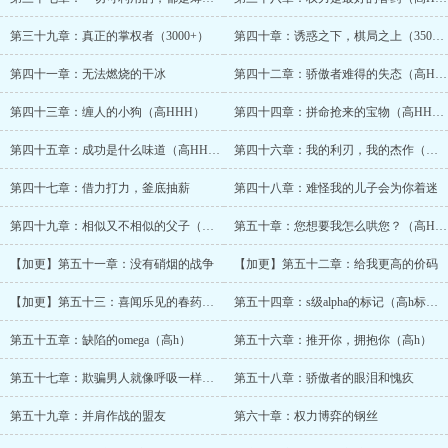
第三十九章：真正的掌权者（3000+）
第四十章：诱惑之下，棋局之上（3500+）
第四十一章：无法燃烧的干冰
第四十二章：骄傲者难得的失态（高HHH）
第四十三章：缠人的小狗（高HHH）
第四十四章：拼命抢来的宝物（高HHH）
第四十五章：成功是什么味道（高HHH）
第四十六章：我的利刃，我的杰作（高HHH）
第四十七章：借力打力，釜底抽薪
第四十八章：难怪我的儿子会为你着迷
第四十九章：相似又不相似的父子（高HHH）
第五十章：您想要我怎么哄您？（高HHH）
【加更】第五十一章：没有硝烟的战争
【加更】第五十二章：给我更高的价码
【加更】第五十三：喜闻乐见的春药梗 po sh
第五十四章：s级alpha的标记（高h标记沈爹）
第五十五章：缺陷的omega（高h）
第五十六章：推开你，拥抱你（高h）
第五十七章：欺骗男人就像呼吸一样简单
第五十八章：骄傲者的眼泪和愧疚
第五十九章：并肩作战的盟友
第六十章：权力博弈的钢丝