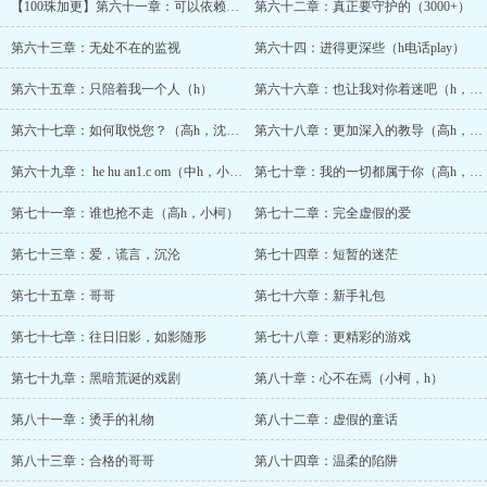
【100珠加更】第六十一章：可以依赖的温暖
第六十二章：真正要守护的（3000+）
第六十三章：无处不在的监视
第六十四：进得更深些（h电话play）
第六十五章：只陪着我一个人（h）
第六十六章：也让我对你着迷吧（h，沈爹）
第六十七章：如何取悦您？（高h，沈爹）
第六十八章：更加深入的教导（高h，沈爹）
第六十九章： he hu an1.c om（中h，小柯）
第七十章：我的一切都属于你（高h，小柯
第七十一章：谁也抢不走（高h，小柯）
第七十二章：完全虚假的爱
第七十三章：爱，谎言，沉沦
第七十四章：短暂的迷茫
第七十五章：哥哥
第七十六章：新手礼包
第七十七章：往日旧影，如影随形
第七十八章：更精彩的游戏
第七十九章：黑暗荒诞的戏剧
第八十章：心不在焉（小柯，h）
第八十一章：烫手的礼物
第八十二章：虚假的童话
第八十三章：合格的哥哥
第八十四章：温柔的陷阱