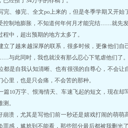
，已经攒了34万字的存稿了。
、修完、全文po上来的，但是冬季学期又开始
受控制地膨胀，不知道何年何月才能完结……就先
程中，超出预期的地方太多了。
立了越来越深厚的联系，很多时候，更像他们自己
……与此同时，我也就没有那么忍心下笔虐他们了
都是自我认知清晰、也有很强的自尊心，不会让自
们心里，也是只会痛，不会苦的那种。
10万字、恨海情天、车速飞起的短文，现在却
难测。
我好崩溃，尤其是写他们前一秒还是嬉戏打闹的萌萌
有负罪感，尴尬到不能看，那些部分最后都被我删光了