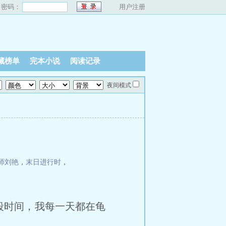
密码：
用户注册
藏榜单
完本小说
阅读记录
夜间模式
师刘艳
，
末日进行时
，
时间，我每一天都在龟