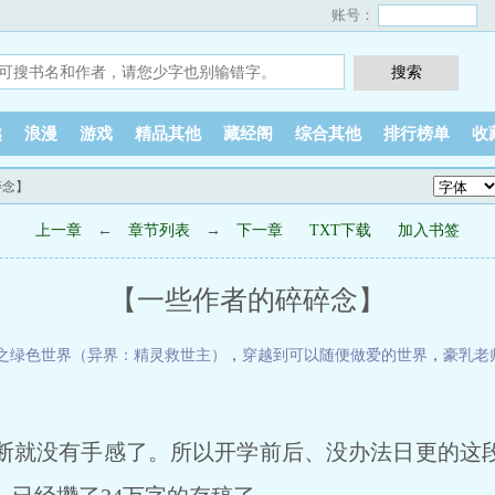
账号：
越
浪漫
游戏
精品其他
藏经阁
综合其他
排行榜单
收
碎念】
上一章
←
章节列表
→
下一章
TXT下载
加入书签
【一些作者的碎碎念】
之绿色世界（异界：精灵救世主）
，
穿越到可以随便做爱的世界
，
豪乳老
就没有手感了。所以开学前后、没办法日更的这段