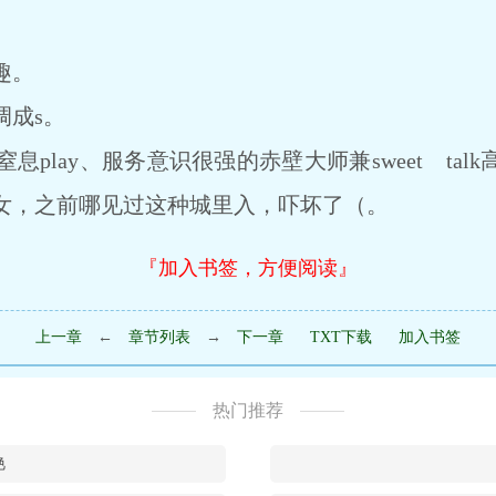
趣。
成s。
lay、服务意识很强的赤壁大师兼sweet tal
女，之前哪见过这种城里入，吓坏了（。
『加入书签，方便阅读』
上一章
←
章节列表
→
下一章
TXT下载
加入书签
热门推荐
艳