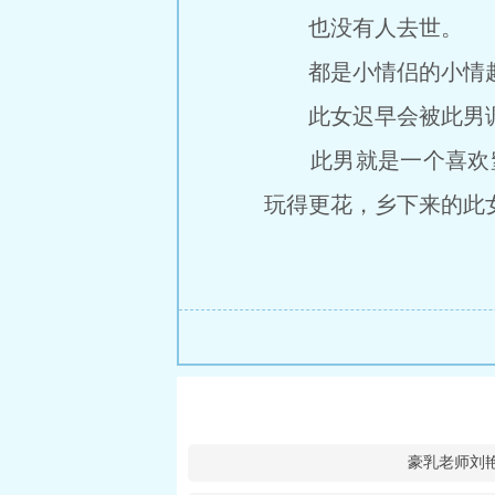
也没有人去世。
都是小情侣的小情
此女迟早会被此男调
此男就是一个喜欢窒息p
玩得更花，乡下来的此
豪乳老师刘