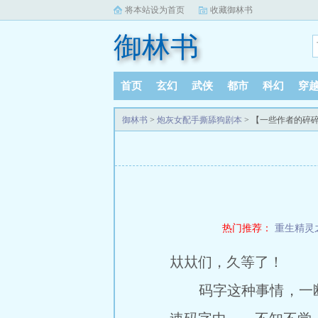
将本站设为首页
收藏御林书
御林书
首页
玄幻
武侠
都市
科幻
穿
御林书
>
炮灰女配手撕舔狗剧本
> 【一些作者的碎
热门推荐：
重生精灵
夶夶们，久等了！
码字这种事情，一断