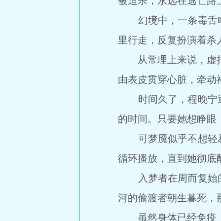
被追杀，永远在逃亡路
幻境中，一条毒舌啃
里行走，反复扮演着杀
从常理上来说，虚拟的
由表皮贯穿心脏，牵动
时间久了，程晚宁逐
的时间。只要她想睁眼
可梦魇似乎不想轻易
循环播放，直到她彻底
入梦者在周而复始的
河的偷渡者朝生暮死，
虽然身体已经免疫，