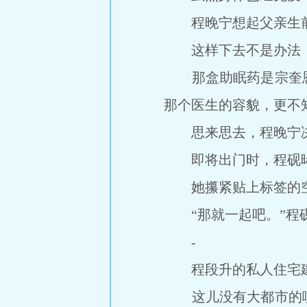
程晚宁想起父亲生前
这样下去不是办法，
那盒助眠药是宗奎恩
那个医生的容貌，更不
思来思去，程晚宁决
即将出门时，程砚晞叫
她攥紧贴上标签的空药
“那就一起吧。”程砚
-
程段升的私人住宅建
这儿没有大都市的喧