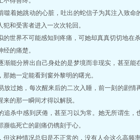
上不得善终。
噬着她跳动的心脏，吐出的蛇信子为其注入致命的
人犯和受害者进入一次次轮回。
世界不可能感知到疼痛，可她却真真切切地在杀伐
神经的痛楚。
渐能分辨出自己身处的是梦境而非现实，甚至能在
，那她一定能看到窗外黎明的曙光。
放过她，每次醒来后的二次入睡，前一刻的剧情再
醒来的那一瞬间才得以解脱。
追杀中感到厌倦，甚至习以为常。她无所谓生，也
那濒临死亡的剧痛仍镌刻于心。
但这种情况总归是不正常的，没有人会这么高频率