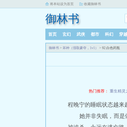
将本站设为首页
收藏御林书
御林书
首页
玄幻
武侠
都市
科幻
穿
御林书
>
坏种（强取豪夺，1v1）
> 92.白色药瓶
热门推荐：
重生精灵
程晚宁的睡眠状态越来
她并非失眠，而是做