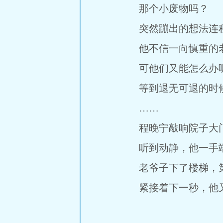
那个小废物吗？
突然蹦出的想法连程
他不信一向慎重的老
可他们又能怎么办
等到退无可退的时候
……
程晚宁敲响院子大门
听到动静，他一手端
老爷子下了楼梯，第
紧接着下一秒，他又