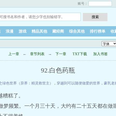
账号：
越
浪漫
游戏
精品其他
藏经阁
综合其他
排行榜单
收
上一章
←
章节列表
→
下一章
TXT下载
加入书签
92.白色药瓶
之绿色世界（异界：精灵救世主）
，
穿越到可以随便做爱的世界
，
豪乳老
越糟糕了。
梦频繁。一个月三十天，大约有二十五天都在做噩